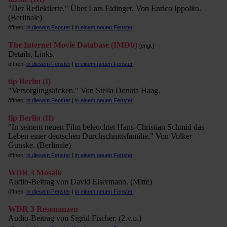
"Der Reflektierte." Über Lars Eidinger. Von Enrico Ippolito.
(Berlinale)
öffnen:
in diesem Fenster
|
in einem neuen Fenster
The Internet Movie Database (IMDb)
[engl.]
Details, Links.
öffnen:
in diesem Fenster
|
in einem neuen Fenster
tip Berlin (I)
"Versorgungslücken." Von Stella Donata Haag.
öffnen:
in diesem Fenster
|
in einem neuen Fenster
tip Berlin (II)
"In seinem neuen Film beleuchtet Hans-Christian Schmid das
Leben einer deutschen Durchschnittsfamilie." Von Volker
Gunske. (Berlinale)
öffnen:
in diesem Fenster
|
in einem neuen Fenster
WDR 3 Mosaik
Audio-Beitrag von David Eisermann. (Mitte)
öffnen:
in diesem Fenster
|
in einem neuen Fenster
WDR 3 Resonanzen
Audio-Beitrag von Sigrid Fischer. (2.v.o.)