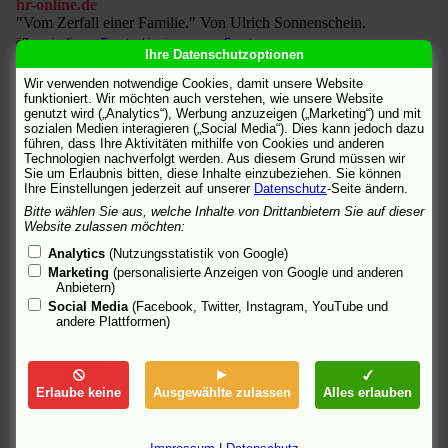
hr-online.de
"Vom Zerfall einer Familie." Von Ulrich Sonnenschein.
öffnen:
in diesem Fenster
|
in einem neuen Fenster
Ihre Datenschutzoptionen
infomedia-sh
Wir verwenden notwendige Cookies, damit unsere Website
"Unvermeidliche Familienbande." Von dakro.
funktioniert. Wir möchten auch verstehen, wie unsere Website
genutzt wird („Analytics“), Werbung anzuzeigen („Marketing“) und mit
öffnen:
in diesem Fenster
|
in einem neuen Fenster
sozialen Medien interagieren („Social Media“). Dies kann jedoch dazu
führen, dass Ihre Aktivitäten mithilfe von Cookies und anderen
Kino Kino
Technologien nachverfolgt werden. Aus diesem Grund müssen wir
"Drama." Von Margret Köhler.
Sie um Erlaubnis bitten, diese Inhalte einzubeziehen. Sie können
öffnen:
in diesem Fenster
|
in einem neuen Fenster
Ihre Einstellungen jederzeit auf unserer
Datenschutz
-Seite ändern.
Bitte wählen Sie aus, welche Inhalte von Drittanbietern Sie auf dieser
kino-zeit.de
Website zulassen möchten:
Kritik von Joachim Kurz. (Berlinale)
Analytics
(Nutzungsstatistik von Google)
öffnen:
in diesem Fenster
|
in einem neuen Fenster
Marketing
(personalisierte Anzeigen von Google und anderen
Anbietern)
KinoNews
Social Media
(Facebook, Twitter, Instagram, YouTube und
Inhalt, Trailer.
andere Plattformen)
öffnen:
in diesem Fenster
|
in einem neuen Fenster
kultur-online.net
Festival-Bericht von Walter Gasperi. (Berlinale)
Erlaube keine
Ausgewählte zulassen
Alles erlauben
öffnen:
in diesem Fenster
|
in einem neuen Fenster
Kunst+Film