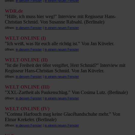
öffnen:
in diesem Fenster
|
in einem neuen Fenster
WDR.de
"Hilfe, ich muss hier weg!" Interview mit Regisseur Hans-
Christian Schmid. Von Susanne Rabsahl. (Berlinale)
öffnen:
in diesem Fenster
|
in einem neuen Fenster
WELT ONLINE (I)
"Ich weiß, was für euch alle richtig ist." Von Jan Küveler.
öffnen:
in diesem Fenster
|
in einem neuen Fenster
WELT ONLINE (II)
"Ist die Freiheit der 68er vergiftet, Herr Schmid?" Interview mit
Regisseur Hans-Christian Schmid. Von Jan Küveler.
öffnen:
in diesem Fenster
|
in einem neuen Fenster
WELT ONLINE (III)
"XXL-Zartheit als Paukenschlag." Von Cosima Lutz. (Berlinale)
öffnen:
in diesem Fenster
|
in einem neuen Fenster
WELT ONLINE (IV)
"Corinna Harfouch mag keine Glacéhandschuhe mehr." Von
Elmar Krekeler. (Berlinale)
öffnen:
in diesem Fenster
|
in einem neuen Fenster