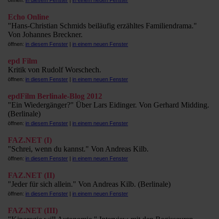
öffnen:
in diesem Fenster
|
in einem neuen Fenster
Echo Online
"Hans-Christian Schmids beiläufig erzähltes Familiendrama."
Von Johannes Breckner.
öffnen:
in diesem Fenster
|
in einem neuen Fenster
epd Film
Kritik von Rudolf Worschech.
öffnen:
in diesem Fenster
|
in einem neuen Fenster
epdFilm Berlinale-Blog 2012
"Ein Wiedergänger?" Über Lars Eidinger. Von Gerhard Midding.
(Berlinale)
öffnen:
in diesem Fenster
|
in einem neuen Fenster
FAZ.NET (I)
"Schrei, wenn du kannst." Von Andreas Kilb.
öffnen:
in diesem Fenster
|
in einem neuen Fenster
FAZ.NET (II)
"Jeder für sich allein." Von Andreas Kilb. (Berlinale)
öffnen:
in diesem Fenster
|
in einem neuen Fenster
FAZ.NET (III)