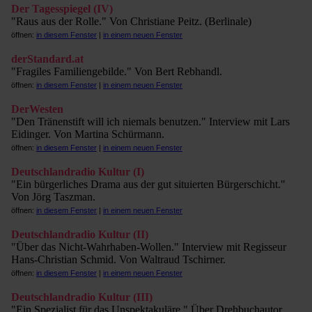
Der Tagesspiegel (IV)
"Raus aus der Rolle." Von Christiane Peitz. (Berlinale)
öffnen:
in diesem Fenster
|
in einem neuen Fenster
derStandard.at
"Fragiles Familiengebilde." Von Bert Rebhandl.
öffnen:
in diesem Fenster
|
in einem neuen Fenster
DerWesten
"Den Tränenstift will ich niemals benutzen." Interview mit Lars
Eidinger. Von Martina Schürmann.
öffnen:
in diesem Fenster
|
in einem neuen Fenster
Deutschlandradio Kultur (I)
"Ein bürgerliches Drama aus der gut situierten Bürgerschicht."
Von Jörg Taszman.
öffnen:
in diesem Fenster
|
in einem neuen Fenster
Deutschlandradio Kultur (II)
"Über das Nicht-Wahrhaben-Wollen." Interview mit Regisseur
Hans-Christian Schmid. Von Waltraud Tschirner.
öffnen:
in diesem Fenster
|
in einem neuen Fenster
Deutschlandradio Kultur (III)
"Ein Spezialist für das Unspektakuläre." Über Drehbuchautor