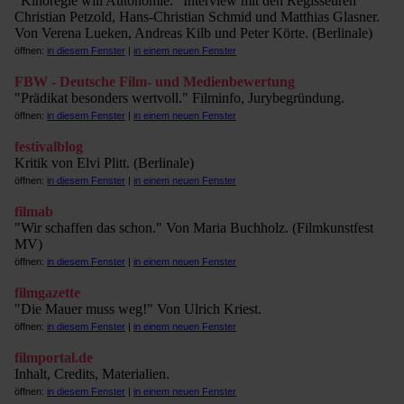
"Kinoregie will Autonomie." Interview mit den Regisseuren
Christian Petzold, Hans-Christian Schmid und Matthias Glasner.
Von Verena Lueken, Andreas Kilb und Peter Körte. (Berlinale)
öffnen:
in diesem Fenster
|
in einem neuen Fenster
FBW - Deutsche Film- und Medienbewertung
"Prädikat besonders wertvoll." Filminfo, Jurybegründung.
öffnen:
in diesem Fenster
|
in einem neuen Fenster
festivalblog
Kritik von Elvi Plitt. (Berlinale)
öffnen:
in diesem Fenster
|
in einem neuen Fenster
filmab
"Wir schaffen das schon." Von Maria Buchholz. (Filmkunstfest
MV)
öffnen:
in diesem Fenster
|
in einem neuen Fenster
filmgazette
"Die Mauer muss weg!" Von Ulrich Kriest.
öffnen:
in diesem Fenster
|
in einem neuen Fenster
filmportal.de
Inhalt, Credits, Materialien.
öffnen:
in diesem Fenster
|
in einem neuen Fenster