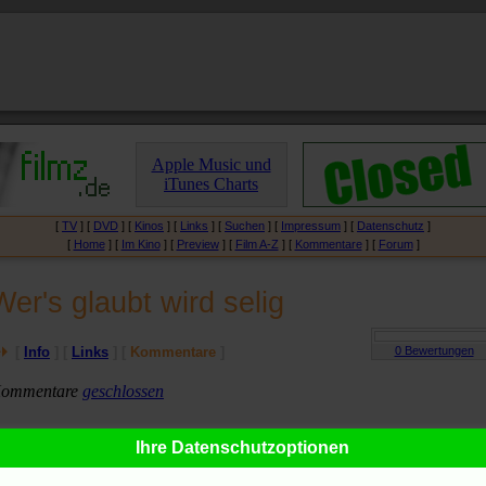
Apple Music und
iTunes Charts
[
TV
] [
DVD
] [
Kinos
] [
Links
] [
Suchen
] [
Impressum
] [
Datenschutz
]
[
Home
] [
Im Kino
] [
Preview
] [
Film A-Z
] [
Kommentare
] [
Forum
]
Wer's glaubt wird selig
[
Info
] [
Links
] [
Kommentare
]
ommentare
geschlossen
Ihre Datenschutzoptionen