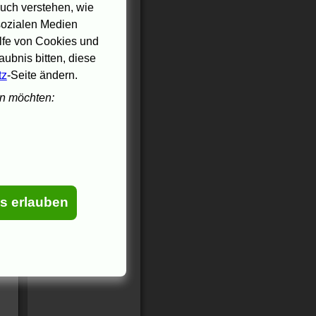
uch verstehen, wie
 sozialen Medien
ilfe von Cookies und
ubnis bitten, diese
tz
-Seite ändern.
en möchten:
es erlauben