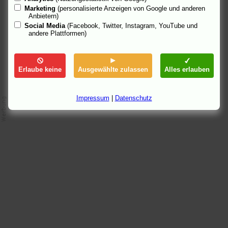
99867 Gotha               
Kino im Kulturhaus
Marketing
(personalisierte Anzeigen von Google und anderen
99867 Gotha               
Kino im Londoner
Anbietern)
99894 Friedrichroda       
Filmbühne Friedrichroda
Social Media
(Facebook, Twitter, Instagram, YouTube und
99974 Mühlhausen          
CineStar Central Filmpalast
andere Plattformen)
Erlaube keine
Ausgewählte zulassen
Alles erlauben
Impressum
|
Datenschutz