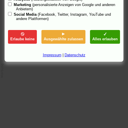
Berliner Morgenpost
:
Der Herr der Tasten
. Die
Berliner
Marketing
(personalisierte Anzeigen von Google und anderen
Zeitung
:
Und spielte ein bisschen
.
Klaus Blume
in der
Anbietern)
Kölnischen Rundschau
:
Mit Wenders zum Weltruhm
.
Social Media
(Facebook, Twitter, Instagram, YouTube und
andere Plattformen)
9.12.03 17:11, aktualisiert am: 11.12.03 20:59
Erlaube keine
Ausgewählte zulassen
Alles erlauben
Impressum
|
Datenschutz