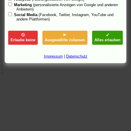
alles noch nix gesagt. Tut es aber jetzt, ein Grund, nochmal
Marketing
(personalisierte Anzeigen von Google und anderen
hinzusehen.
Anbietern)
Social Media
(Facebook, Twitter, Instagram, YouTube und
bähr
(
Homepage
) 25.10.04 17:21
andere Plattformen)
Erlaube keine
Ausgewählte zulassen
Alles erlauben
Impressum
|
Datenschutz