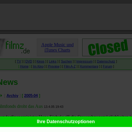
Apple Music und
iTunes Charts
[
TV
] [
DVD
] [
Kinos
] [
Links
] [
Suchen
] [
Impressum
] [
Datenschutz
]
[
Home
]
[
Im Kino
] [
Preview
] [
Film A-Z
] [
Kommentare
] [
Forum
]
News
[
Archiv
]
[
2005-04
]
ilmfonds droht das Aus
13.4.05 19:43
undesfinanzminister Hans Eichel will die Steuerabzugsmöglichkeiten 
Ihre Datenschutzoptionen
ahmen der Filmfonds einschränken.
FAZ.NET
:
Medienfonds droht
as Aus
.
Leo Fischer
in der
Welt
:
Eichel will Steuerspar-Möglichkeit