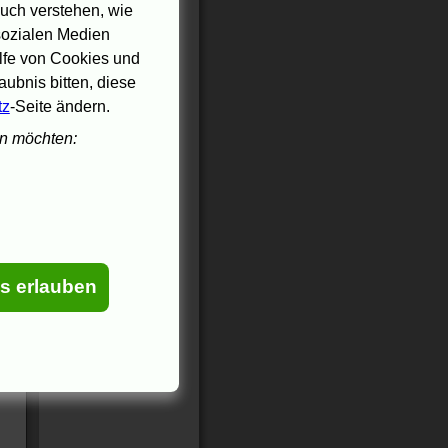
m
uch verstehen, wie
 sozialen Medien
ilfe von Cookies und
ubnis bitten, diese
tz
-Seite ändern.
en möchten:
es erlauben