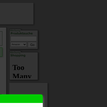
im
en