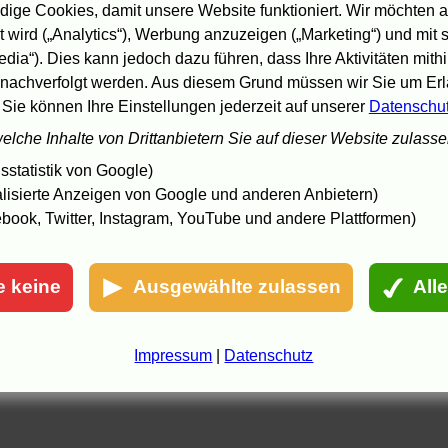
it Verlustzuweisungen einschränken
.
Karl-Heinz Möller
in der
Welt a
ige Cookies, damit unsere Website funktioniert. Wir möchten a
onntag
:
Medienfonds verlieren ohne steuerliche Privilegien ihren
 wird („Analytics“), Werbung anzuzeigen („Marketing“) und mit
eiz
, dort auch
Martin Witt
:
Geschlossene Fonds nur noch ein
uslaufmodell?
und im Gespräch mit Michael Oehme vom Verband der
edia“). Dies kann jedoch dazu führen, dass Ihre Aktivitäten mith
edienfonds:
Medienfonds als Bauernopfer
.
Anke Westphal
in der
nachverfolgt werden. Aus diesem Grund müssen wir Sie um Erla
erliner Zeitung
:
Die Wege des dummen deutschen Geldes
.
Leo
 Sie können Ihre Einstellungen jederzeit auf unserer
Datenschu
ischer
in der
Welt
:
Fiskus fährt Steuervorteile überraschend schnell
urück
.
Edward Jay Epstein
bei
Slate
:
How To Finance a Hollywood
welche Inhalte von Drittanbietern Sie auf dieser Website zulass
lockbuster
(via
supatyp
).
statistik von Google)
.4.05 19:43, aktualisiert: 27.4.05 20:30
lisierte Anzeigen von Google und anderen Anbietern)
book, Twitter, Instagram, YouTube und andere Plattformen)
e keine
Ausgewählte zulassen
All
Impressum
|
Datenschutz