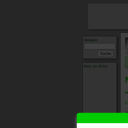
F
B
R
d