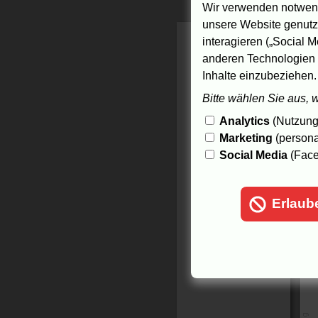
m
Wir verwenden notwend
S
unsere Website genutzt
R
A
interagieren („Social M
M
anderen Technologien 
B
Inhalte einzubeziehen.
F
z
Bitte wählen Sie aus, 
B
Analytics
(Nutzungs
13
Marketing
(persona
Social Media
(Face
Erlaub