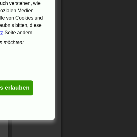
uch verstehen, wie
 sozialen Medien
ilfe von Cookies und
ubnis bitten, diese
tz
-Seite ändern.
en möchten:
es erlauben