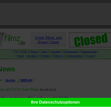
Apple Music und
iTunes Charts
[
TV
] [
DVD
] [
Kinos
] [
Links
] [
Suchen
] [
Impressum
] [
Datenschutz
]
[
Home
]
[
Im Kino
] [
Preview
] [
Film A-Z
] [
Kommentare
] [
Forum
]
News
[
Archiv
]
[
2005-04
]
eu auf DVD: Soul Plane
26.4.05 16:22
Neu erschienen
:
Soul Plane
auf
DVD
.
Ihre Datenschutzoptionen
.4.05 16:22 - In Partnerschaft mit Amazon.de.