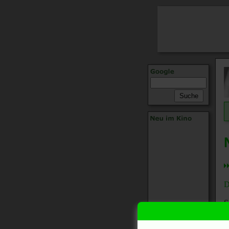
D
S
h
H