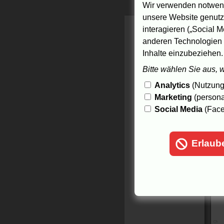
P
Wir verwenden notwend
V
unsere Website genutzt
C
interagieren („Social M
17
anderen Technologien 
Inhalte einzubeziehen.
Bitte wählen Sie aus, 
Analytics
(Nutzungs
Marketing
(persona
Social Media
(Face
Erlaub