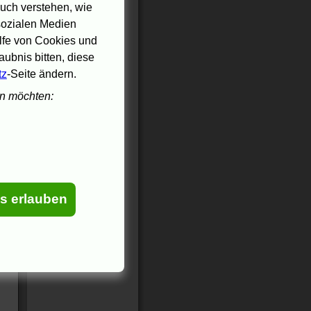
uch verstehen, wie
 sozialen Medien
ilfe von Cookies und
ubnis bitten, diese
tz
-Seite ändern.
en möchten:
es erlauben