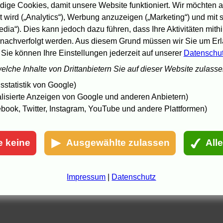
orträt
.
Verena Lueken
bei
FAZ.NET
:
Zu viel ist nicht genug
.
Susan
ige Cookies, damit unsere Website funktioniert. Wir möchten a
ahabzadeh
bei
sueddeutsche.de
:
Im Krieg gibt es keine Oliven
.
 wird („Analytics“), Werbung anzuzeigen („Marketing“) und mit
hristian Schröder
im
Tagesspiegel
:
Der Mann mit dem bösen Blick
.
edia“). Dies kann jedoch dazu führen, dass Ihre Aktivitäten mith
.7.05 16:39, aktualisiert: 18.7.05 14:16
nachverfolgt werden. Aus diesem Grund müssen wir Sie um Erla
 Sie können Ihre Einstellungen jederzeit auf unserer
Datenschu
welche Inhalte von Drittanbietern Sie auf dieser Website zulass
statistik von Google)
lisierte Anzeigen von Google und anderen Anbietern)
book, Twitter, Instagram, YouTube und andere Plattformen)
e keine
Ausgewählte zulassen
All
Impressum
|
Datenschutz