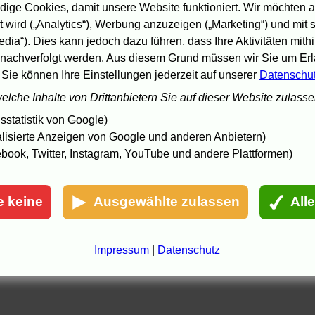
Löwenzeit
.
Die Welt
:
Keine Deutschen im Wettbewerb von Venedig
.
ige Cookies, damit unsere Website funktioniert. Wir möchten a
-
 wird („Analytics“), Werbung anzuzeigen („Marketing“) und mit
Links: Filmfestival Venedig
edia“). Dies kann jedoch dazu führen, dass Ihre Aktivitäten mith
.7.05 18:03, aktualisiert: 30.8.05 00:56
nachverfolgt werden. Aus diesem Grund müssen wir Sie um Erla
 Sie können Ihre Einstellungen jederzeit auf unserer
Datenschu
welche Inhalte von Drittanbietern Sie auf dieser Website zulass
statistik von Google)
lisierte Anzeigen von Google und anderen Anbietern)
book, Twitter, Instagram, YouTube und andere Plattformen)
e keine
Ausgewählte zulassen
All
Impressum
|
Datenschutz