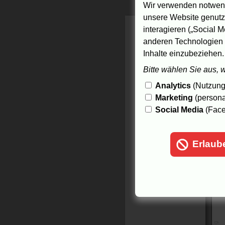
Wir verwenden notwend
--
unsere Website genutzt
interagieren („Social M
28
anderen Technologien 
Inhalte einzubeziehen.
Bitte wählen Sie aus, 
Analytics
(Nutzungs
Marketing
(persona
Social Media
(Face
Erlaub