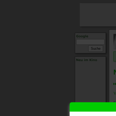
V
S
S