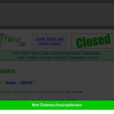
Apple Music und
iTunes Charts
[
TV
] [
DVD
] [
Kinos
] [
Links
] [
Suchen
] [
Impressum
] [
Datenschutz
]
[
Home
]
[
Im Kino
] [
Preview
] [
Film A-Z
] [
Kommentare
] [
Forum
]
News
[
Archiv
]
[
2005-07
]
enedig ohne deutsche Wettbewerbsfilme
28.7.05 18:03
piegel Online
über das heute vorgestellte Wettbewerbsprogramm der
Ihre Datenschutzoptionen
62. Mostra Internazionale d'Arte Cinematografica
(31. August bis 10.
eptember):
Sag' Goodbye zu Hollywood
.
Der Tagesspiegel
: