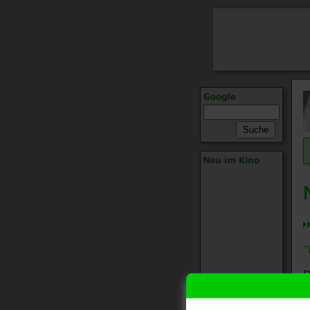
"
D
M
A