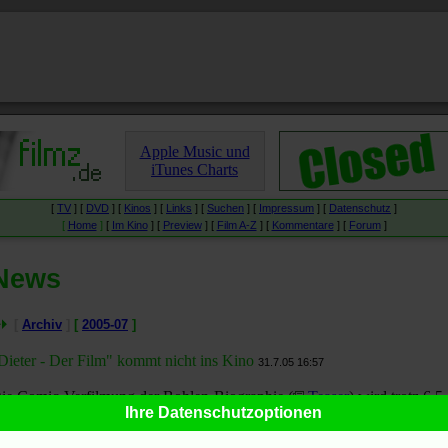
Apple Music und
iTunes Charts
[
TV
] [
DVD
] [
Kinos
] [
Links
] [
Suchen
] [
Impressum
] [
Datenschutz
]
[
Home
]
[
Im Kino
] [
Preview
] [
Film A-Z
] [
Kommentare
] [
Forum
]
News
[
Archiv
]
[
2005-07
]
Dieter - Der Film" kommt nicht ins Kino
31.7.05 16:57
ie Comic-Verfilmung der Bohlen-Biographie (
Teaser
) wird trotz 6,5
Ihre Datenschutzoptionen
io. Euro Produktionskosten nicht im Kino gezeigt, berichtet
Dorothee
pel
bei
Bild.de
:
Bohlen-Comic kommt nicht ins Kino
.