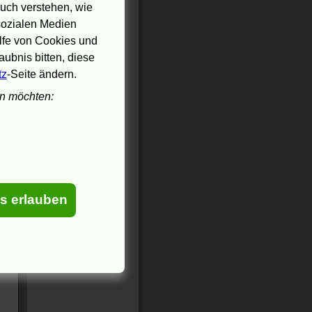
uch verstehen, wie
 sozialen Medien
ilfe von Cookies und
ubnis bitten, diese
tz
-Seite ändern.
en möchten:
es erlauben