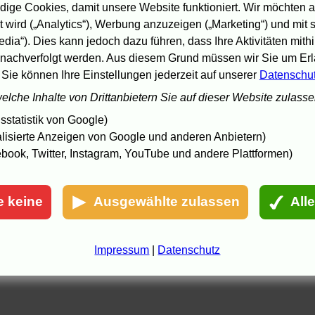
.8.05 23:33, aktualisiert: 26.8.05 06:05
ige Cookies, damit unsere Website funktioniert. Wir möchten a
 wird („Analytics“), Werbung anzuzeigen („Marketing“) und mit
edia“). Dies kann jedoch dazu führen, dass Ihre Aktivitäten mith
nachverfolgt werden. Aus diesem Grund müssen wir Sie um Erla
 Sie können Ihre Einstellungen jederzeit auf unserer
Datenschu
welche Inhalte von Drittanbietern Sie auf dieser Website zulass
statistik von Google)
lisierte Anzeigen von Google und anderen Anbietern)
book, Twitter, Instagram, YouTube und andere Plattformen)
e keine
Ausgewählte zulassen
All
Impressum
|
Datenschutz