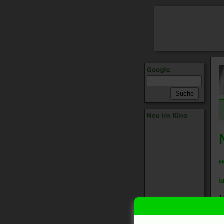
t
M
"