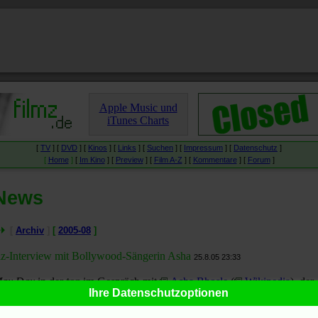
Apple Music und
iTunes Charts
[
TV
] [
DVD
] [
Kinos
] [
Links
] [
Suchen
] [
Impressum
] [
Datenschutz
]
[
Home
]
[
Im Kino
] [
Preview
] [
Film A-Z
] [
Kommentare
] [
Forum
]
News
[
Archiv
]
[
2005-08
]
az-Interview mit Bollywood-Sängerin Asha
25.8.05 23:33
ax Dax
in der
taz
im Gespräch mit
Asha Bhosle
(
Wikipedia
), der
Ihre Datenschutzoptionen
Stimme Bollywoods":
"Das Kino ist unsere Religion"
.