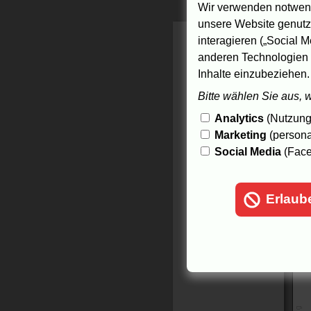
25
Wir verwenden notwend
unsere Website genutzt
interagieren („Social M
anderen Technologien 
Inhalte einzubeziehen.
Bitte wählen Sie aus, 
Analytics
(Nutzungs
Marketing
(persona
Social Media
(Face
Erlaub