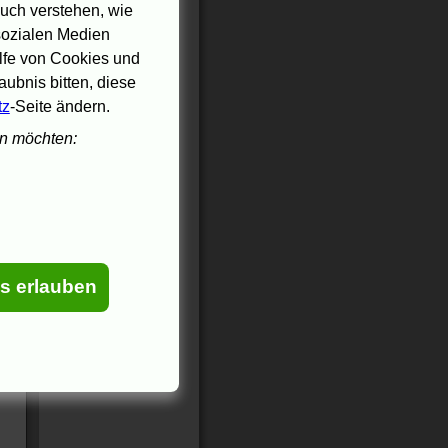
uch verstehen, wie
 sozialen Medien
ilfe von Cookies und
ubnis bitten, diese
tz
-Seite ändern.
en möchten:
es erlauben