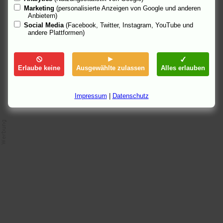
aussehen und lässig bleiben
.
Dominik Kamalzadeh
im
Standard
:
Marketing
(personalisierte Anzeigen von Google und anderen
Der innere Feind
.
Anbietern)
---
Social Media
(Facebook, Twitter, Instagram, YouTube und
Links: Filmfestival Venedig
andere Plattformen)
2.9.05 17:45, aktualisiert: 5.9.05 00:43
Erlaube keine
Ausgewählte zulassen
Alles erlauben
Impressum
|
Datenschutz