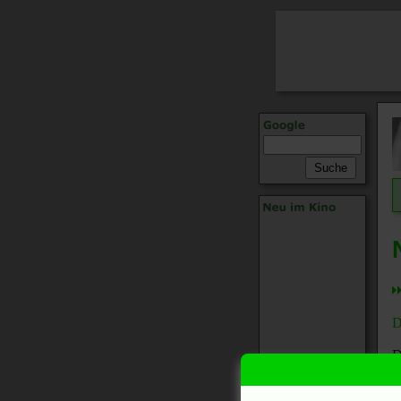
D
D
1.