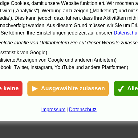
The Exorcism of Emily Rose
(2. Woche,
von 1)
ige Cookies, damit unsere Website funktioniert. Wir möchten a
Lord of War
 wird („Analytics“), Werbung anzuzeigen („Marketing“) und mit
The 40 Year-Old Virgin
(5. Woche,
von 2)
Cry Wolf
edia“). Dies kann jedoch dazu führen, dass Ihre Aktivitäten mith
nachverfolgt werden. Aus diesem Grund müssen wir Sie um Erla
9.9.05 18:17
 Sie können Ihre Einstellungen jederzeit auf unserer
Datenschu
welche Inhalte von Drittanbietern Sie auf dieser Website zulass
statistik von Google)
lisierte Anzeigen von Google und anderen Anbietern)
book, Twitter, Instagram, YouTube und andere Plattformen)
e keine
Ausgewählte zulassen
All
Impressum
|
Datenschutz