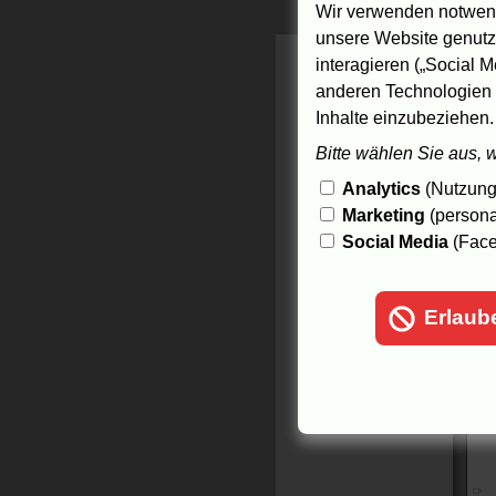
2.
Wir verwenden notwend
3.
unsere Website genutzt
4.
interagieren („Social M
5.
anderen Technologien 
1
Inhalte einzubeziehen.
Bitte wählen Sie aus, 
Analytics
(Nutzungs
Marketing
(persona
Social Media
(Face
Erlaub