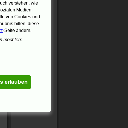
uch verstehen, wie
 sozialen Medien
ilfe von Cookies und
ubnis bitten, diese
tz
-Seite ändern.
en möchten:
es erlauben