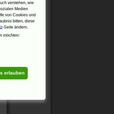
uch verstehen, wie
 sozialen Medien
ilfe von Cookies und
ubnis bitten, diese
tz
-Seite ändern.
en möchten:
es erlauben