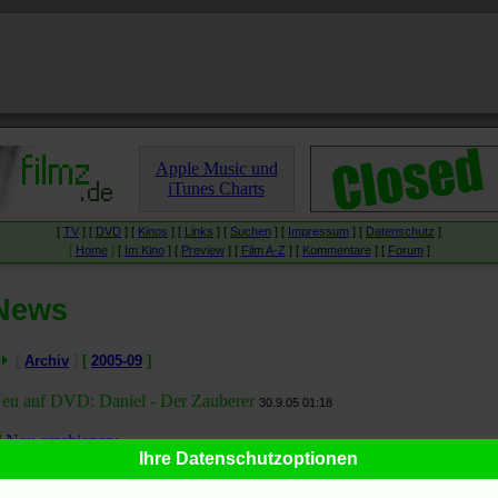
Apple Music und
iTunes Charts
[
TV
] [
DVD
] [
Kinos
] [
Links
] [
Suchen
] [
Impressum
] [
Datenschutz
]
[
Home
]
[
Im Kino
] [
Preview
] [
Film A-Z
] [
Kommentare
] [
Forum
]
News
[
Archiv
]
[
2005-09
]
eu auf DVD: Daniel - Der Zauberer
30.9.05 01:18
Neu erschienen
:
Ihre Datenschutzoptionen
Daniel - Der Zauberer
auf
DVD
(
Digipack mit Postkarte
)