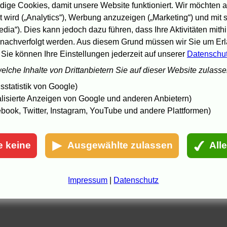
ige Cookies, damit unsere Website funktioniert. Wir möchten a
.9.05 01:18 - In Partnerschaft mit Amazon.de.
 wird („Analytics“), Werbung anzuzeigen („Marketing“) und mit
edia“). Dies kann jedoch dazu führen, dass Ihre Aktivitäten mith
nachverfolgt werden. Aus diesem Grund müssen wir Sie um Erla
 Sie können Ihre Einstellungen jederzeit auf unserer
Datenschu
welche Inhalte von Drittanbietern Sie auf dieser Website zulass
statistik von Google)
lisierte Anzeigen von Google und anderen Anbietern)
book, Twitter, Instagram, YouTube und andere Plattformen)
e keine
Ausgewählte zulassen
All
Impressum
|
Datenschutz