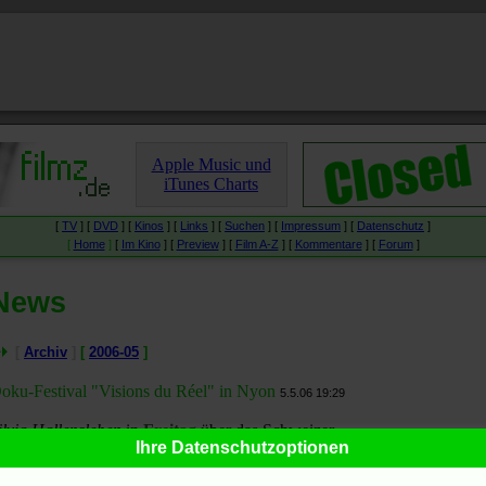
Apple Music und
iTunes Charts
[
TV
] [
DVD
] [
Kinos
] [
Links
] [
Suchen
] [
Impressum
] [
Datenschutz
]
[
Home
]
[
Im Kino
] [
Preview
] [
Film A-Z
] [
Kommentare
] [
Forum
]
News
[
Archiv
]
[
2006-05
]
oku-Festival "Visions du Réel" in Nyon
5.5.06 19:29
ilvia Hallensleben
in
Freitag
über das Schweizer
Ihre Datenschutzoptionen
okumentarfilmfestival
Visions du Réel
:
Die Regeln des Realen
.
ristina Nord
in der
taz
über den israelischen Filmemacher Avi Mograbi