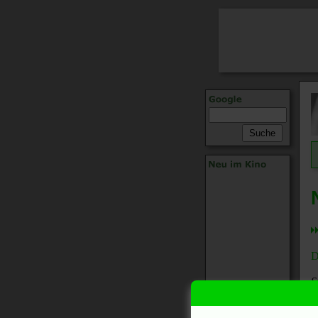
D
S
D
C