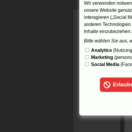
Wir verwenden notwend
d
unsere Website genutzt
--
interagieren („Social M
anderen Technologien 
Inhalte einzubeziehen.
5.
Bitte wählen Sie aus, 
Analytics
(Nutzungs
Marketing
(persona
Social Media
(Face
Erlaub