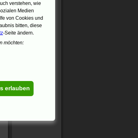
r
uch verstehen, wie
 sozialen Medien
ilfe von Cookies und
ubnis bitten, diese
tz
-Seite ändern.
en möchten:
es erlauben