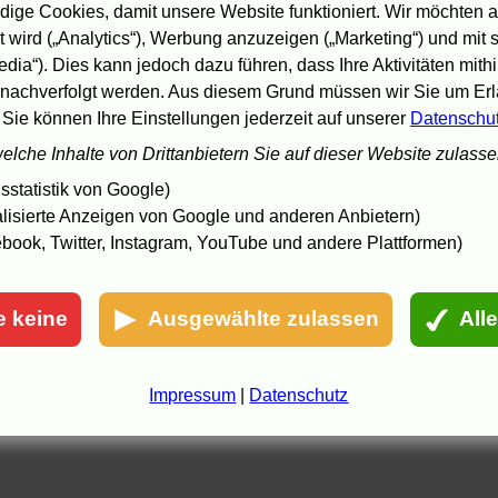
Aus einem komplexen Land
.
Christoph Egger
bei
NZZ Online
:
Vo
ige Cookies, damit unsere Website funktioniert. Wir möchten a
er Kamera, hinter der Kamera
.
Mathias Heybrock
bei
tagblatt.ch
:
 wird („Analytics“), Werbung anzuzeigen („Marketing“) und mit
Innenansichten
.
-
edia“). Dies kann jedoch dazu führen, dass Ihre Aktivitäten mith
Festival Visions du Réel in Nyon
21.4.05
nachverfolgt werden. Aus diesem Grund müssen wir Sie um Erla
Dokumentarfilmfest "Visions du Réel" in Nyon
29.4.04
 Sie können Ihre Einstellungen jederzeit auf unserer
Datenschu
5.06 19:29, aktualisiert: 5.5.06 21:28
welche Inhalte von Drittanbietern Sie auf dieser Website zulass
statistik von Google)
lisierte Anzeigen von Google und anderen Anbietern)
book, Twitter, Instagram, YouTube und andere Plattformen)
e keine
Ausgewählte zulassen
All
Impressum
|
Datenschutz