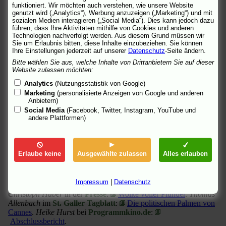
Drehbuch ausgezeichnet. Die Darsteller von
Indigènes
(
funktioniert. Wir möchten auch verstehen, wie unsere Website
IMDb
,
ARTE
) teilen sich den Preis als bester Schauspieler.
genutzt wird („Analytics“), Werbung anzuzeigen („Marketing“) und mit
sozialen Medien interagieren („Social Media“). Dies kann jedoch dazu
Alejandro González Iñárritu erhielt für "Babel" (
IMDb
,
führen, dass Ihre Aktivitäten mithilfe von Cookies und anderen
ARTE
) den Regiepreis:
KSTA.DE
,
Spiegel Online
,
Technologien nachverfolgt werden. Aus diesem Grund müssen wir
FAZ.NET
,
derStandard.at
.
Sie um Erlaubnis bitten, diese Inhalte einzubeziehen. Sie können
Ihre Einstellungen jederzeit auf unserer
Datenschutz
-Seite ändern.
Anke Westphal
in der
Berliner Zeitung
:
Kunst ist wieder
Bitte wählen Sie aus, welche Inhalte von Drittanbietern Sie auf dieser
Waffe!
Jan Schulz-Ojala
im
Tagesspiegel
:
Bruderliebe,
Website zulassen möchten:
Bürgerkrieg
.
Andreas Kilb
in der
FAZ
über Ken Loach:
Eine
Analytics
(Nutzungsstatistik von Google)
Klasse für sich
.
Susan Vahabzadeh
bei
sueddeutsche.de
:
Brot
Marketing
(personalisierte Anzeigen von Google und anderen
statt Spiele
.
Cristina Nord
in der
taz
:
Krieg sieht auch schlecht
Anbietern)
aus
.
Daniel Kothenschulte
in der
Frankfurter Rundschau
:
Social Media
(Facebook, Twitter, Instagram, YouTube und
Der emotionale Appell
.
Hanns-Georg Rodek
in der
Welt
:
Vor
andere Plattformen)
dem großen Schnitt
.
Rüdiger Suchsland
im
Münchner Merkur
:
Auf Kosten der Kunst
.
Rudolf Worschech
bei
epd Film
:
Plädoyer für die Opfer
.
Günter H. Jekubzik
bei
filmtabs
:
Goldene Palme für NRW und Jurypreis für "Flandern"
.
Katja
Erlaube keine
Ausgewählte zulassen
Alles erlauben
Nicodemus
in der
Zeit
:
Unter Kampfmaschinen
.
Barbara
Schweizerhof
in
Freitag
:
Pathos oder Gelassenheit
.
Barbara
Lorey de Lacharriere
in
junge Welt
:
Fenster zum Hinterhof
.
Impressum
|
Datenschutz
Josef Schnelle
im
Deutschlandfunk
:
Wem die Palmen wedeln
.
Christoph Huber
in der
Presse
:
Wolke voller Plunder
.
Thomas
Allenbach
im
St. Galler Tagblatt
:
Die politischen Palmen von
Cannes
.
Heike Hurst
bei
Programmkino.de
:
Abschlussbericht
.