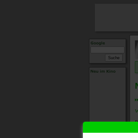
W
R
w