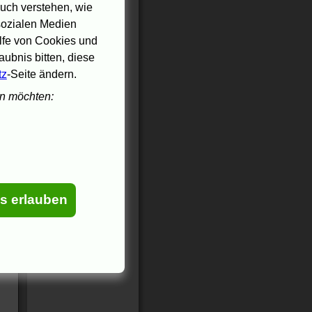
uch verstehen, wie
 sozialen Medien
ilfe von Cookies und
ubnis bitten, diese
tz
-Seite ändern.
en möchten:
es erlauben