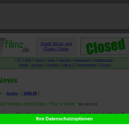
Apple Music und
iTunes Charts
[
TV
] [
DVD
] [
Kinos
] [
Links
] [
Suchen
] [
Impressum
] [
Datenschutz
]
[
Home
]
[
Im Kino
] [
Preview
] [
Film A-Z
] [
Kommentare
] [
Forum
]
News
[
Archiv
]
[
2006-05
]
im Wenders erhält Orden "Pour le mérite"
30.5.06 19:15
egisseur Wim Wenders ist gestern als neues Mitglied in den Orden
Ihre Datenschutzoptionen
Pour le mérite
(
Wikipedia
) der Wissenschaft und Künste aufgenomm
orden:
Netzeitung
.
Hanns-Georg Rodek
in der
Welt
:
Wenders'