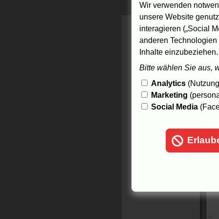
M
Wir verwenden notwend
--
unsere Website genutzt
interagieren („Social M
anderen Technologien 
3
Inhalte einzubeziehen.
Bitte wählen Sie aus, 
Analytics
(Nutzungs
Marketing
(persona
Social Media
(Face
Erlaub