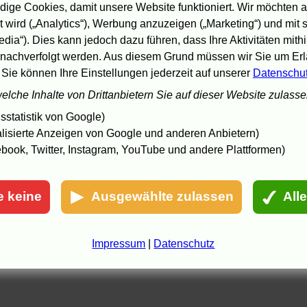
eriten
.
ige Cookies, damit unsere Website funktioniert. Wir möchten a
-
 wird („Analytics“), Werbung anzuzeigen („Marketing“) und mit
Wim Wenders wird 60
10.8.05
Wim Wenders auf DVD
edia“). Dies kann jedoch dazu führen, dass Ihre Aktivitäten mith
31.3.05
nachverfolgt werden. Aus diesem Grund müssen wir Sie um Erla
0.5.06 19:15
 Sie können Ihre Einstellungen jederzeit auf unserer
Datenschu
welche Inhalte von Drittanbietern Sie auf dieser Website zulass
statistik von Google)
lisierte Anzeigen von Google und anderen Anbietern)
book, Twitter, Instagram, YouTube und andere Plattformen)
e keine
Ausgewählte zulassen
All
Impressum
|
Datenschutz