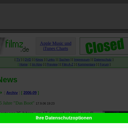
Apple Music und
iTunes Charts
[
TV
] [
DVD
] [
Kinos
] [
Links
] [
Suchen
] [
Impressum
] [
Datenschutz
]
[
Home
]
[
Im Kino
] [
Preview
] [
Film A-Z
] [
Kommentare
] [
Forum
]
News
[
Archiv
]
[
2006-09
]
5 Jahre "Das Boot"
17.9.06 19:23
eute vor 25 Jahren, am 17. September 1981, kam
Ihre Datenschutzoptionen
Das Boot
(
filmportal.de
,
IMDb
,
Prisma
,
Wikipedia
,
Director's Cut
,
TV-Serie
) in die Kinos.