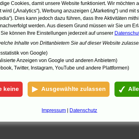
rank Arnold
in der
Berliner Morgenpost
:
Der
ige Cookies, damit unsere Website funktioniert. Wir möchten a
ahnbrecher
, dort auch
Alexander Soyez
im Gespräch
 wird („Analytics“), Werbung anzuzeigen („Marketing“) und mit
it Regisseur Wolfgang Petersen:
Der schönste
oment meiner Karriere
.
edia“). Dies kann jedoch dazu führen, dass Ihre Aktivitäten mith
nachverfolgt werden. Aus diesem Grund müssen wir Sie um Erla
.9.06 19:23 - In Partnerschaft mit Amazon.de.
 Sie können Ihre Einstellungen jederzeit auf unserer
Datenschu
welche Inhalte von Drittanbietern Sie auf dieser Website zulass
statistik von Google)
lisierte Anzeigen von Google und anderen Anbietern)
book, Twitter, Instagram, YouTube und andere Plattformen)
e keine
Ausgewählte zulassen
All
Impressum
|
Datenschutz