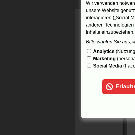
F
Wir verwenden notwend
B
unsere Website genutzt
m
M
interagieren („Social M
anderen Technologien 
17
Inhalte einzubeziehen.
Bitte wählen Sie aus, 
Analytics
(Nutzungs
Marketing
(persona
Social Media
(Face
Erlaub