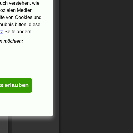
uch verstehen, wie
 sozialen Medien
ilfe von Cookies und
ubnis bitten, diese
tz
-Seite ändern.
en möchten:
es erlauben