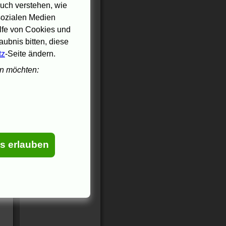
uch verstehen, wie
 sozialen Medien
ilfe von Cookies und
ubnis bitten, diese
tz
-Seite ändern.
en möchten:
es erlauben