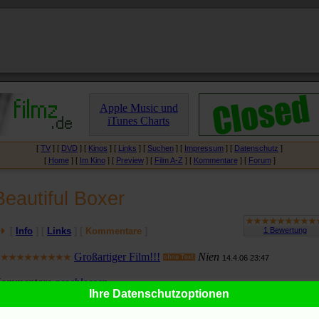
Apple Music und
iTunes Charts
[
TV
] [
DVD
] [
Kinos
] [
Links
] [
Suchen
] [
Impressum
] [
Datenschutz
]
[
Home
] [
Im Kino
] [
Preview
] [
Film A-Z
] [
Kommentare
] [
Forum
]
Beautiful Boxer
[
Info
] [
Links
] [
Kommentare
]
Großartiger Film!!!
Nien
14.4.06 23:47
ommentare
geschlossen
Ihre Datenschutzoptionen