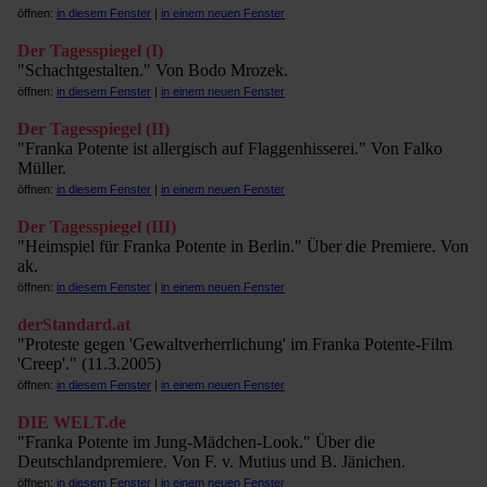
öffnen:
in diesem Fenster
|
in einem neuen Fenster
Der Tagesspiegel (I)
"Schachtgestalten." Von Bodo Mrozek.
öffnen:
in diesem Fenster
|
in einem neuen Fenster
Der Tagesspiegel (II)
"Franka Potente ist allergisch auf Flaggenhisserei." Von Falko
Müller.
öffnen:
in diesem Fenster
|
in einem neuen Fenster
Der Tagesspiegel (III)
"Heimspiel für Franka Potente in Berlin." Über die Premiere. Von
ak.
öffnen:
in diesem Fenster
|
in einem neuen Fenster
derStandard.at
"Proteste gegen 'Gewaltverherrlichung' im Franka Potente-Film
'Creep'." (11.3.2005)
öffnen:
in diesem Fenster
|
in einem neuen Fenster
DIE WELT.de
"Franka Potente im Jung-Mädchen-Look." Über die
Deutschlandpremiere. Von F. v. Mutius und B. Jänichen.
öffnen:
in diesem Fenster
|
in einem neuen Fenster