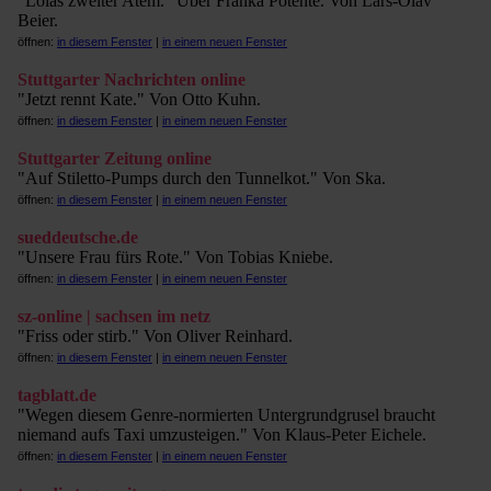
"Lolas zweiter Atem." Über Franka Potente. Von Lars-Olav
Beier.
öffnen:
in diesem Fenster
|
in einem neuen Fenster
Stuttgarter Nachrichten online
"Jetzt rennt Kate." Von Otto Kuhn.
öffnen:
in diesem Fenster
|
in einem neuen Fenster
Stuttgarter Zeitung online
"Auf Stiletto-Pumps durch den Tunnelkot." Von Ska.
öffnen:
in diesem Fenster
|
in einem neuen Fenster
sueddeutsche.de
"Unsere Frau fürs Rote." Von Tobias Kniebe.
öffnen:
in diesem Fenster
|
in einem neuen Fenster
sz-online | sachsen im netz
"Friss oder stirb." Von Oliver Reinhard.
öffnen:
in diesem Fenster
|
in einem neuen Fenster
tagblatt.de
"Wegen diesem Genre-normierten Untergrundgrusel braucht
niemand aufs Taxi umzusteigen." Von Klaus-Peter Eichele.
öffnen:
in diesem Fenster
|
in einem neuen Fenster