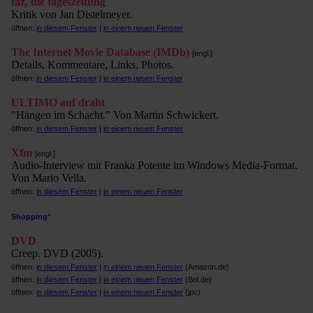
taz, die tageszeitung
Kritik von Jan Distelmeyer.
öffnen:
in diesem Fenster
|
in einem neuen Fenster
The Internet Movie Database (IMDb)
[engl.]
Details, Kommentare, Links, Photos.
öffnen:
in diesem Fenster
|
in einem neuen Fenster
ULTIMO auf draht
"Hängen im Schacht." Von Martin Schwickert.
öffnen:
in diesem Fenster
|
in einem neuen Fenster
Xfm
[engl.]
Audio-Interview mit Franka Potente im Windows Media-Format.
Von Mario Vella.
öffnen:
in diesem Fenster
|
in einem neuen Fenster
Shopping
*
DVD
Creep. DVD (2005).
öffnen:
in diesem Fenster
|
in einem neuen Fenster
(Amazon.de)
öffnen:
in diesem Fenster
|
in einem neuen Fenster
(Bol.de)
öffnen:
in diesem Fenster
|
in einem neuen Fenster
(jpc)