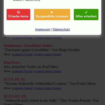
Gala
"Sie leben nach über einem Jahr in Los Angeles wieder in
Berlin." Interview mit Franka Potente. Von Hili Ingenhoven.
Erlaube keine
Ausgewählte zulassen
Alles erlauben
öffnen:
in diesem Fenster
|
in einem neuen Fenster
General-Anzeiger Online - Bonn
Impressum
|
Datenschutz
Kritik von Bärbel Schnell.
öffnen:
in diesem Fenster
|
in einem neuen Fenster
Hamburger Abendblatt Online
"Zuschauer gegen Gewaltfilm." Von Birgit Reuther.
öffnen:
in diesem Fenster
|
in einem neuen Fenster
KinoNews
Info, deutscher Trailer als RealVideo.
öffnen:
in diesem Fenster
|
in einem neuen Fenster
KSTA.DE (I)
"Nächste Haltestelle: Schlachthof London." Von Frank Olbert.
öffnen:
in diesem Fenster
|
in einem neuen Fenster
KSTA.DE (II)
"Sehnsucht nach Arbeit in der Stille." Über Franka Potente. Von
Frank Olbert.