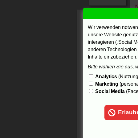
O
ö
Wir verwenden notwend
I
unsere Website genutzt
C
interagieren („Social M
I
anderen Technologien 
ö
Inhalte einzubeziehen.
f
Bitte wählen Sie aus, 
K
ö
Analytics
(Nutzungs
K
Marketing
(persona
I
Social Media
(Face
ö
O
F
Erlaub
ö
T
D