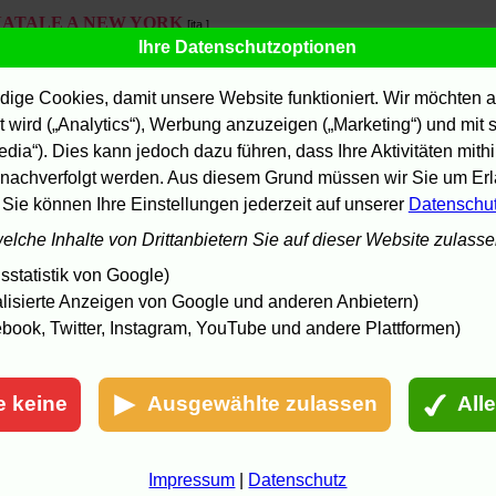
NATALE A NEW YORK
[ita.]
ffizielle Website zum Film (Filmauro).
Ihre Datenschutzoptionen
ffnen:
in diesem Fenster
|
in einem neuen Fenster
ige Cookies, damit unsere Website funktioniert. Wir möchten a
nfos und Kritiken
 wird („Analytics“), Werbung anzuzeigen („Marketing“) und mit
inema
edia“). Dies kann jedoch dazu führen, dass Ihre Aktivitäten mith
nhalt, Filmbilder.
nachverfolgt werden. Aus diesem Grund müssen wir Sie um Erla
ffnen:
in diesem Fenster
|
in einem neuen Fenster
 Sie können Ihre Einstellungen jederzeit auf unserer
Datenschu
ilm-dienst
welche Inhalte von Drittanbietern Sie auf dieser Website zulass
ritik von Sascha Koebner.
ffnen:
in diesem Fenster
|
in einem neuen Fenster
statistik von Google)
inoNews
lisierte Anzeigen von Google und anderen Anbietern)
nfo.
book, Twitter, Instagram, YouTube und andere Plattformen)
ffnen:
in diesem Fenster
|
in einem neuen Fenster
utNow.CH
ilmbilder.
e keine
Ausgewählte zulassen
All
ffnen:
in diesem Fenster
|
in einem neuen Fenster
he Internet Movie Database (IMDb)
[engl.]
Impressum
|
Datenschutz
etails, Links.