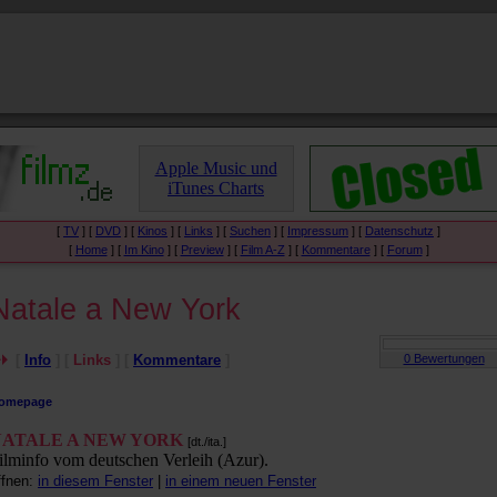
Apple Music und
iTunes Charts
[
TV
] [
DVD
] [
Kinos
] [
Links
] [
Suchen
] [
Impressum
] [
Datenschutz
]
[
Home
] [
Im Kino
] [
Preview
] [
Film A-Z
] [
Kommentare
] [
Forum
]
Natale a New York
[
Info
] [
Links
] [
Kommentare
]
omepage
NATALE A NEW YORK
[dt./ita.]
ilminfo vom deutschen Verleih (Azur).
ffnen:
in diesem Fenster
|
in einem neuen Fenster