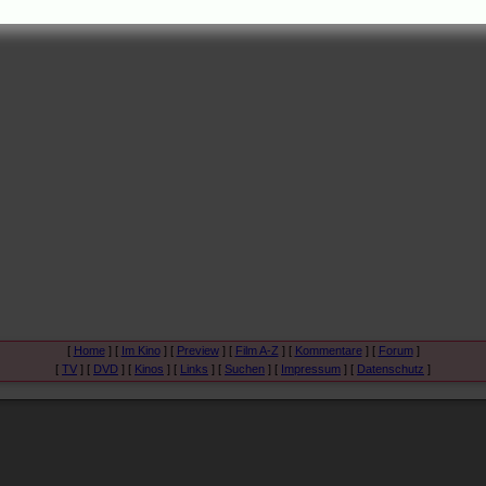
ffnen:
in diesem Fenster
|
in einem neuen Fenster
[
Home
] [
Im Kino
] [
Preview
] [
Film A-Z
] [
Kommentare
] [
Forum
]
[
TV
] [
DVD
] [
Kinos
] [
Links
] [
Suchen
] [
Impressum
] [
Datenschutz
]