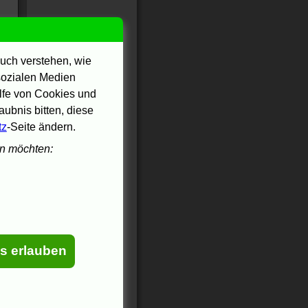
uch verstehen, wie
 sozialen Medien
ilfe von Cookies und
ubnis bitten, diese
tz
-Seite ändern.
en möchten:
es erlauben