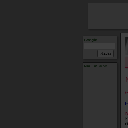
H
F
ö