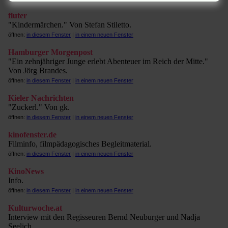
fluter
"Kindermärchen." Von Stefan Stiletto.
öffnen:
in diesem Fenster
|
in einem neuen Fenster
Hamburger Morgenpost
"Ein zehnjähriger Junge erlebt Abenteuer im Reich der Mitte."
Von Jörg Brandes.
öffnen:
in diesem Fenster
|
in einem neuen Fenster
Kieler Nachrichten
"Zuckerl." Von gk.
öffnen:
in diesem Fenster
|
in einem neuen Fenster
kinofenster.de
Filminfo, filmpädagogisches Begleitmaterial.
öffnen:
in diesem Fenster
|
in einem neuen Fenster
KinoNews
Info.
öffnen:
in diesem Fenster
|
in einem neuen Fenster
Kulturwoche.at
Interview mit den Regisseuren Bernd Neuburger und Nadja
Seelich.