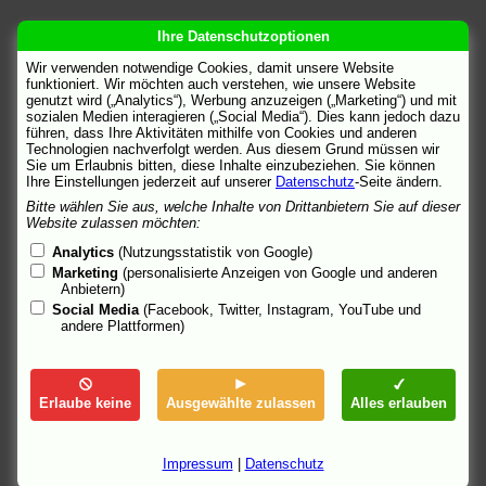
DiePresse.com
Ihre Datenschutzoptionen
"Viel Glück für die ganze Familie." Von bp.
Wir verwenden notwendige Cookies, damit unsere Website
öffnen:
in diesem Fenster
|
in einem neuen Fenster
funktioniert. Wir möchten auch verstehen, wie unsere Website
genutzt wird („Analytics“), Werbung anzuzeigen („Marketing“) und mit
DrehPunktKultur
sozialen Medien interagieren („Social Media“). Dies kann jedoch dazu
"Von Schnüren und Stäbchen."
führen, dass Ihre Aktivitäten mithilfe von Cookies und anderen
Technologien nachverfolgt werden. Aus diesem Grund müssen wir
öffnen:
in diesem Fenster
|
in einem neuen Fenster
Sie um Erlaubnis bitten, diese Inhalte einzubeziehen. Sie können
Ihre Einstellungen jederzeit auf unserer
Datenschutz
-Seite ändern.
epd Film
"Im Kinderfilm „Mozart in China“ erlebt ein österreichischer
Bitte wählen Sie aus, welche Inhalte von Drittanbietern Sie auf dieser
Website zulassen möchten:
Junge den Culture-Clash." Von Frank Arnold.
öffnen:
in diesem Fenster
|
in einem neuen Fenster
Analytics
(Nutzungsstatistik von Google)
Marketing
(personalisierte Anzeigen von Google und anderen
Filmbewertungsstelle Wiesbaden
Anbietern)
"Prädikat besonders wertvoll." Gutachten.
Social Media
(Facebook, Twitter, Instagram, YouTube und
andere Plattformen)
öffnen:
in diesem Fenster
|
in einem neuen Fenster
Filmfonds Wien
Förderinfo.
Erlaube keine
Ausgewählte zulassen
Alles erlauben
öffnen:
in diesem Fenster
|
in einem neuen Fenster
filmportal.de
Inhalt, Credits.
Impressum
|
Datenschutz
öffnen:
in diesem Fenster
|
in einem neuen Fenster