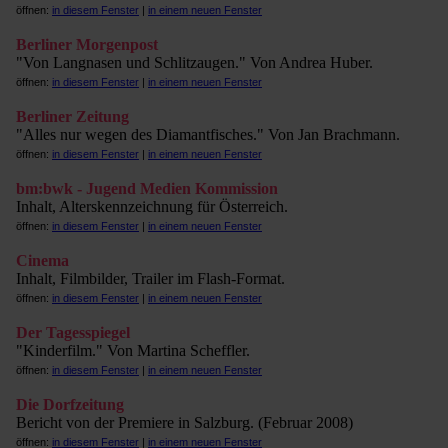
öffnen:
in diesem Fenster
|
in einem neuen Fenster
Berliner Morgenpost
"Von Langnasen und Schlitzaugen." Von Andrea Huber.
öffnen:
in diesem Fenster
|
in einem neuen Fenster
Berliner Zeitung
"Alles nur wegen des Diamantfisches." Von Jan Brachmann.
öffnen:
in diesem Fenster
|
in einem neuen Fenster
bm:bwk - Jugend Medien Kommission
Inhalt, Alterskennzeichnung für Österreich.
öffnen:
in diesem Fenster
|
in einem neuen Fenster
Cinema
Inhalt, Filmbilder, Trailer im Flash-Format.
öffnen:
in diesem Fenster
|
in einem neuen Fenster
Der Tagesspiegel
"Kinderfilm." Von Martina Scheffler.
öffnen:
in diesem Fenster
|
in einem neuen Fenster
Die Dorfzeitung
Bericht von der Premiere in Salzburg. (Februar 2008)
öffnen:
in diesem Fenster
|
in einem neuen Fenster