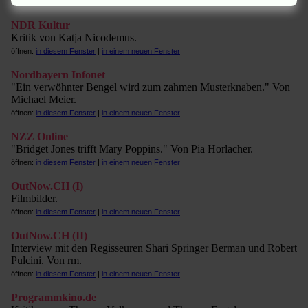
öffnen:
in diesem Fenster
|
in einem neuen Fenster
NDR Kultur
Kritik von Katja Nicodemus.
öffnen:
in diesem Fenster
|
in einem neuen Fenster
Nordbayern Infonet
"Ein verwöhnter Bengel wird zum zahmen Musterknaben." Von
Michael Meier.
öffnen:
in diesem Fenster
|
in einem neuen Fenster
NZZ Online
"Bridget Jones trifft Mary Poppins." Von Pia Horlacher.
öffnen:
in diesem Fenster
|
in einem neuen Fenster
OutNow.CH (I)
Filmbilder.
öffnen:
in diesem Fenster
|
in einem neuen Fenster
OutNow.CH (II)
Interview mit den Regisseuren Shari Springer Berman und Robert
Pulcini. Von rm.
öffnen:
in diesem Fenster
|
in einem neuen Fenster
Programmkino.de