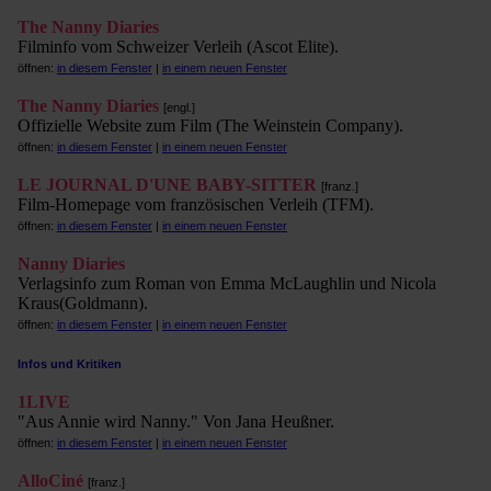
The Nanny Diaries
Filminfo vom Schweizer Verleih (Ascot Elite).
öffnen:
in diesem Fenster
|
in einem neuen Fenster
The Nanny Diaries
[engl.]
Offizielle Website zum Film (The Weinstein Company).
öffnen:
in diesem Fenster
|
in einem neuen Fenster
LE JOURNAL D'UNE BABY-SITTER
[franz.]
Film-Homepage vom französischen Verleih (TFM).
öffnen:
in diesem Fenster
|
in einem neuen Fenster
Nanny Diaries
Verlagsinfo zum Roman von Emma McLaughlin und Nicola
Kraus(Goldmann).
öffnen:
in diesem Fenster
|
in einem neuen Fenster
Infos und Kritiken
1LIVE
"Aus Annie wird Nanny." Von Jana Heußner.
öffnen:
in diesem Fenster
|
in einem neuen Fenster
AlloCiné
[franz.]