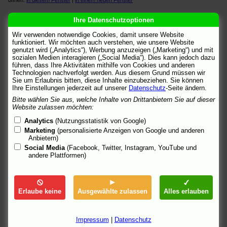
öffnen:
in diesem Fenster
|
in einem neuen Fenster
metacritic
[engl.]
Ihre Datenschutzoptionen
US-Presseschau.
Wir verwenden notwendige Cookies, damit unsere Website
öffnen:
in diesem Fenster
|
in einem neuen Fenster
funktioniert. Wir möchten auch verstehen, wie unsere Website
genutzt wird („Analytics“), Werbung anzuzeigen („Marketing“) und mit
MovieMaze
sozialen Medien interagieren („Social Media“). Dies kann jedoch dazu
Trailer als QuickTime-Movie.
führen, dass Ihre Aktivitäten mithilfe von Cookies und anderen
Technologien nachverfolgt werden. Aus diesem Grund müssen wir
öffnen:
in diesem Fenster
|
in einem neuen Fenster
Sie um Erlaubnis bitten, diese Inhalte einzubeziehen. Sie können
Ihre Einstellungen jederzeit auf unserer
Datenschutz
-Seite ändern.
MovieWeb
[engl.]
Photos.
Bitte wählen Sie aus, welche Inhalte von Drittanbietern Sie auf dieser
Website zulassen möchten:
öffnen:
in diesem Fenster
|
in einem neuen Fenster
Analytics
(Nutzungsstatistik von Google)
MSN Movies
[engl.]
Marketing
(personalisierte Anzeigen von Google und anderen
US-Trailer und Clips im Flash-Format.
Anbietern)
öffnen:
in diesem Fenster
|
in einem neuen Fenster
Social Media
(Facebook, Twitter, Instagram, YouTube und
andere Plattformen)
nachrichten.at
"Nanny-Einblicke." Von Julia Evers.
öffnen:
in diesem Fenster
|
in einem neuen Fenster
Erlaube keine
Ausgewählte zulassen
Alles erlauben
nahaufnahmen.ch
"Wenn Klassenunterschiede komisch sein sollen." Von Lukas
Hunziker.
Impressum
|
Datenschutz