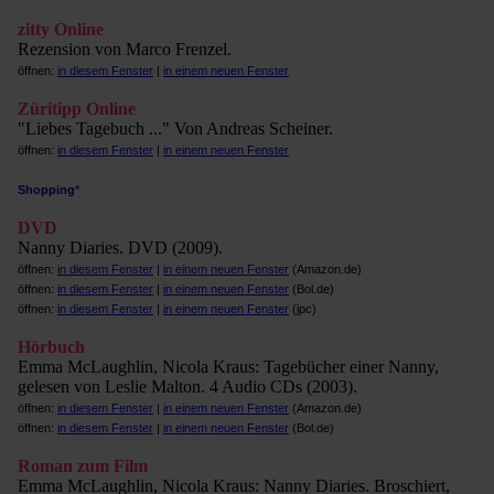
zitty Online
Rezension von Marco Frenzel.
öffnen:
in diesem Fenster
|
in einem neuen Fenster
Züritipp Online
"Liebes Tagebuch ..." Von Andreas Scheiner.
öffnen:
in diesem Fenster
|
in einem neuen Fenster
Shopping
*
DVD
Nanny Diaries. DVD (2009).
öffnen:
in diesem Fenster
|
in einem neuen Fenster
(Amazon.de)
öffnen:
in diesem Fenster
|
in einem neuen Fenster
(Bol.de)
öffnen:
in diesem Fenster
|
in einem neuen Fenster
(jpc)
Hörbuch
Emma McLaughlin, Nicola Kraus: Tagebücher einer Nanny,
gelesen von Leslie Malton. 4 Audio CDs (2003).
öffnen:
in diesem Fenster
|
in einem neuen Fenster
(Amazon.de)
öffnen:
in diesem Fenster
|
in einem neuen Fenster
(Bol.de)
Roman zum Film
Emma McLaughlin, Nicola Kraus: Nanny Diaries. Broschiert,