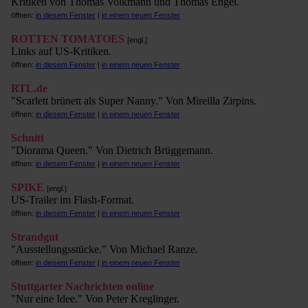
Kritiken von Thomas Volkmann und Thomas Engel.
öffnen:
in diesem Fenster
|
in einem neuen Fenster
ROTTEN TOMATOES
[engl.]
Links auf US-Kritiken.
öffnen:
in diesem Fenster
|
in einem neuen Fenster
RTL.de
"Scarlett brünett als Super Nanny." Von Mireilla Zirpins.
öffnen:
in diesem Fenster
|
in einem neuen Fenster
Schnitt
"Diorama Queen." Von Dietrich Brüggemann.
öffnen:
in diesem Fenster
|
in einem neuen Fenster
SPIKE
[engl.]
US-Trailer im Flash-Format.
öffnen:
in diesem Fenster
|
in einem neuen Fenster
Strandgut
"Ausstellungsstücke." Von Michael Ranze.
öffnen:
in diesem Fenster
|
in einem neuen Fenster
Stuttgarter Nachrichten online
"Nur eine Idee." Von Peter Kreglinger.