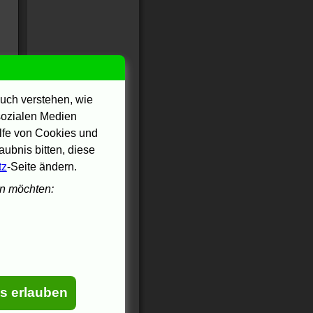
uch verstehen, wie
 sozialen Medien
ilfe von Cookies und
ubnis bitten, diese
tz
-Seite ändern.
en möchten:
es erlauben