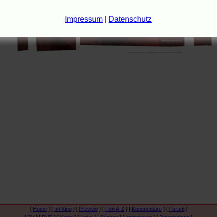
Impressum
|
Datenschutz
[
Home
] [
Im Kino
] [
Preview
] [
Film A-Z
] [
Kommentare
] [
Forum
]