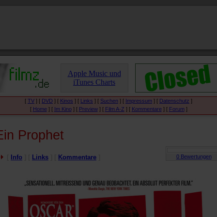
Apple Music und
iTunes Charts
[
TV
] [
DVD
] [
Kinos
] [
Links
] [
Suchen
] [
Impressum
] [
Datenschutz
]
[
Home
] [
Im Kino
] [
Preview
] [
Film A-Z
] [
Kommentare
] [
Forum
]
Ein Prophet
[
Info
] [
Links
] [
Kommentare
]