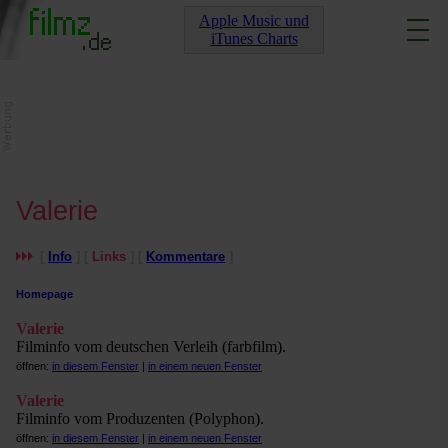
Apple Music und
iTunes Charts
Valerie
[
Info
] [
Links
] [
Kommentare
]
Homepage
Valerie
Filminfo vom deutschen Verleih (farbfilm).
öffnen:
in diesem Fenster
|
in einem neuen Fenster
Valerie
Filminfo vom Produzenten (Polyphon).
öffnen:
in diesem Fenster
|
in einem neuen Fenster