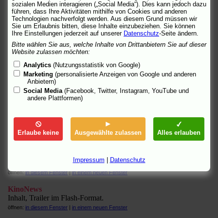
sozialen Medien interagieren („Social Media“). Dies kann jedoch dazu
"Impotente Poesie." Von Johanna Zimmermann.
führen, dass Ihre Aktivitäten mithilfe von Cookies und anderen
öffnen:
in diesem Fenster
|
in einem neuen Fenster
Technologien nachverfolgt werden. Aus diesem Grund müssen wir
Sie um Erlaubnis bitten, diese Inhalte einzubeziehen. Sie können
FSK - Freiwillige Selbstkontrolle der Filmwirtschaft
Ihre Einstellungen jederzeit auf unserer
Datenschutz
-Seite ändern.
"FSK ab 12 freigegeben, feiertagsfrei." Prüfergebnis,
Bitte wählen Sie aus, welche Inhalte von Drittanbietern Sie auf dieser
Begründung.
Website zulassen möchten:
öffnen:
in diesem Fenster
|
in einem neuen Fenster
Analytics
(Nutzungsstatistik von Google)
Marketing
(personalisierte Anzeigen von Google und anderen
Hamburger Abendblatt
Anbietern)
"Franka Potente: Die Pausen dazwischen." Von Maike Schiller.
Social Media
(Facebook, Twitter, Instagram, YouTube und
(Filmfest Hamburg)
andere Plattformen)
öffnen:
in diesem Fenster
|
in einem neuen Fenster
infomedia-sh
"Poetisch gewollt, filmisch prätentiös." Von Sven Sonne.
Erlaube keine
Ausgewählte zulassen
Alles erlauben
öffnen:
in diesem Fenster
|
in einem neuen Fenster
junge welt
Impressum
|
Datenschutz
"Das Gefühlsdusselige." Von André Weikard.
öffnen:
in diesem Fenster
|
in einem neuen Fenster
KinoNews
Inhalt, Trailer im Flash-Format.
öffnen:
in diesem Fenster
|
in einem neuen Fenster