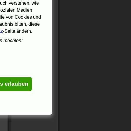
uch verstehen, wie
 sozialen Medien
ilfe von Cookies und
ubnis bitten, diese
tz
-Seite ändern.
en möchten:
es erlauben