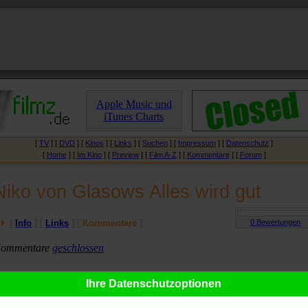
Apple Music und
iTunes Charts
[
TV
] [
DVD
] [
Kinos
] [
Links
] [
Suchen
] [
Impressum
] [
Datenschutz
]
[
Home
] [
Im Kino
] [
Preview
] [
Film A-Z
] [
Kommentare
] [
Forum
]
Niko von Glasows Alles wird gut
[
Info
] [
Links
] [
Kommentare
]
ommentare
geschlossen
Ihre Datenschutzoptionen