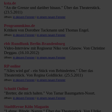
ksta.de
"An die Grenze und darüber hinaus." Über das Theaterstück.
(23.5.2011)
öffnen:
in diesem Fenster
|
in einem neuen Fenster
Programmkino.de
Kritiken von Dorothee Tackmann und Thomas Engel.
öffnen:
in diesem Fenster
|
in einem neuen Fenster
rbb Rundfunk Berlin-Brandenburg
Video-Interview mit Regisseur Niko von Glasow. Von Christine
Deggau. (16.10.2012)
öffnen:
in diesem Fenster
|
in einem neuen Fenster
RP online
"'Alles wird gut' - ein Stück von Behinderten." Über das
Theaterstück. Von Regina Goldlücke. (25.5.2011)
öffnen:
in diesem Fenster
|
in einem neuen Fenster
Schnitt Online
"Bretter, die mich halten." Von Tamar Baumgarten-Noort.
öffnen:
in diesem Fenster
|
in einem neuen Fenster
StadtRevue Köln Magazin
"Lahme, Blinde, Narren." Über das Theaterstück. Von Ulrike