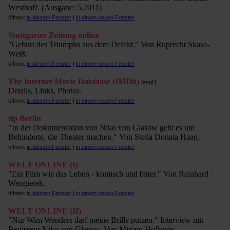
Westhoff. (Ausgabe: 5.2011)
öffnen:
in diesem Fenster
|
in einem neuen Fenster
Stuttgarter Zeitung online
"Geburt des Triumphs aus dem Defekt." Von Ruprecht Skasa-
Weiß.
öffnen:
in diesem Fenster
|
in einem neuen Fenster
The Internet Movie Database (IMDb)
[engl.]
Details, Links, Photos.
öffnen:
in diesem Fenster
|
in einem neuen Fenster
tip Berlin
"In der Dokumentation von Niko von Glasow geht es um
Behinderte, die Theater machen." Von Stella Donata Haag.
öffnen:
in diesem Fenster
|
in einem neuen Fenster
WELT ONLINE (I)
"Ein Film wie das Leben - komisch und bitter." Von Reinhard
Wengierek.
öffnen:
in diesem Fenster
|
in einem neuen Fenster
WELT ONLINE (II)
"Nur Wim Wenders darf meine Brille putzen." Interview mit
Regisseur Niko von Glasow. Von Miriam Hollstein.