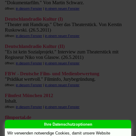
"Dokumentarfilm." Von Martin Schwarz.
öffnen:
in diesem Fenster
|
in einem neuen Fenster
Deutschlandradio Kultur (I)
"Theater mit Handicap." Über das Theaterstück. Von Kerstin
Ruskowski. (26.5.2011)
öffnen:
in diesem Fenster
|
in einem neuen Fenster
Deutschlandradio Kultur (II)
"Es ist kein Sozialprojekt." Interview zum Theaterstück mit
Regisseur Niko von Glasow. (26.5.2011)
öffnen:
in diesem Fenster
|
in einem neuen Fenster
FBW - Deutsche Film- und Medienbewertung
"Prädikat wertvoll." Filminfo, Jurybegründung.
öffnen:
in diesem Fenster
|
in einem neuen Fenster
Filmfest München 2012
Inhalt.
öffnen:
in diesem Fenster
|
in einem neuen Fenster
filmportal.de
Inhalt, Credits, Materialien.
Ihre Datenschutzoptionen
öffnen:
in diesem Fenster
|
in einem neuen Fenster
Wir verwenden notwendige Cookies, damit unsere Website