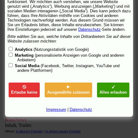
funktioniert. Wir möchten auch verstehen, wie unsere Website
fluter
genutzt wird („Analytics“), Werbung anzuzeigen („Marketing“) und mit
"Die Bühne des Lebens." Von Tim Slagman.
sozialen Medien interagieren („Social Media“). Dies kann jedoch dazu
öffnen:
in diesem Fenster
|
in einem neuen Fenster
führen, dass Ihre Aktivitäten mithilfe von Cookies und anderen
Technologien nachverfolgt werden. Aus diesem Grund müssen wir
Sie um Erlaubnis bitten, diese Inhalte einzubeziehen. Sie können
FSK - Freiwillige Selbstkontrolle der Filmwirtschaft
Ihre Einstellungen jederzeit auf unserer
Datenschutz
-Seite ändern.
"Freigegeben ohne Altersbeschränkung, feiertagsfrei."
Prüfergebnis.
Bitte wählen Sie aus, welche Inhalte von Drittanbietern Sie auf dieser
Website zulassen möchten:
öffnen:
in diesem Fenster
|
in einem neuen Fenster
Analytics
(Nutzungsstatistik von Google)
Kino Kino
Marketing
(personalisierte Anzeigen von Google und anderen
"Dokumentarfilm." Von Louis Vazquez.
Anbietern)
öffnen:
in diesem Fenster
|
in einem neuen Fenster
Social Media
(Facebook, Twitter, Instagram, YouTube und
andere Plattformen)
kino-zeit.de
"Sei mehr Spastiker!" Von Sophie Charlotte Rieger.
öffnen:
in diesem Fenster
|
in einem neuen Fenster
Erlaube keine
Ausgewählte zulassen
Alles erlauben
kinofenster.de
Kritik von Rotraut Greune.
Impressum
|
Datenschutz
öffnen:
in diesem Fenster
|
in einem neuen Fenster
KinoNews
Inhalt, Trailer.
öffnen:
in diesem Fenster
|
in einem neuen Fenster