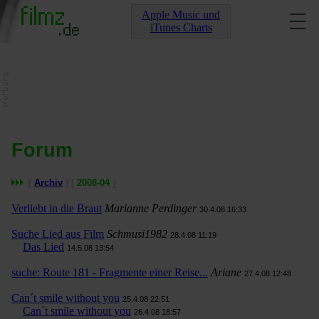
Apple Music und
iTunes Charts
Forum
[
Archiv
] [
2008-04
]
Verliebt in die Braut
Marianne Perdinger
30.4.08 16:33
Suche Lied aus Film
Schmusi1982
28.4.08 11:19
Das Lied
14.5.08 13:54
suche: Route 181 - Fragmente einer Reise...
Ariane
27.4.08 12:48
Can´t smile without you
25.4.08 22:51
Can´t smile without you
26.4.08 18:57