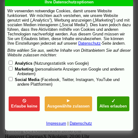
Ihre Datenschutzoptionen
Düsseldorf UFA-Palast 23:00 Uhr
Emden Cinestar 20:00 Uhr
Wir verwenden notwendige Cookies, damit unsere Website
Erfurt Cinestar 20:00 Uhr
funktioniert. Wir möchten auch verstehen, wie unsere Website
Erlangen Cinestar 20:00 Uhr
genutzt wird („Analytics“), Werbung anzuzeigen („Marketing“) und mit
sozialen Medien interagieren („Social Media“). Dies kann jedoch dazu
Essen CinemaxX 20:15 Uhr
führen, dass Ihre Aktivitäten mithilfe von Cookies und anderen
Frankfurt/Main Cinestar Metropolis 20:00 Uhr
Technologien nachverfolgt werden. Aus diesem Grund müssen wir
Frankfurt/Main Turm (OV) 20:00 Uhr
Sie um Erlaubnis bitten, diese Inhalte einzubeziehen. Sie können
Frankfurt/Oder UFA-Palast 20:00 Uhr
Ihre Einstellungen jederzeit auf unserer
Datenschutz
-Seite ändern.
Freiburg CinemaxX 20:00 Uhr
Bitte wählen Sie aus, welche Inhalte von Drittanbietern Sie auf dieser
Fulda Cinestar 20:00 Uhr
Website zulassen möchten:
Garbsen Cinestar 20:00 Uhr
Analytics
(Nutzungsstatistik von Google)
Gelsenkirchen Village 20:00 Uhr
Marketing
(personalisierte Anzeigen von Google und anderen
Gera UCI 20:00 Uhr
Anbietern)
Göttingen CinemaxX 20:15 Uhr
Social Media
(Facebook, Twitter, Instagram, YouTube und
Greifswald Cinestar 20:00 Uhr
andere Plattformen)
Gütersloh Cinestar 20:00 Uhr
Hagen Cinestar 20:00 Uhr
Halle CinemaxX 20:00 Uhr
Hamburg CinemaxX Wandsbek 20:00 Uhr
Erlaube keine
Ausgewählte zulassen
Alles erlauben
Hamburg Grindel (OV) 20:00 Uhr
Hamburg UCI Mundsburg 20:00 Uhr
Hamburg UCI Smart-City 20:00 Uhr
Impressum
|
Datenschutz
Hamburg UFA-Palast 20:00 Uhr
Hamburg UCI Othmarschen 20:00 Uhr
Hannover CinemaxX Nikolaistr. 20:00 Uhr