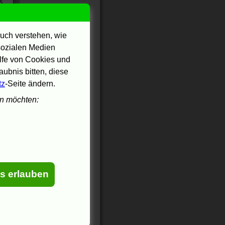
s
uch verstehen, wie
 sozialen Medien
ilfe von Cookies und
ubnis bitten, diese
tz
-Seite ändern.
en möchten:
es erlauben