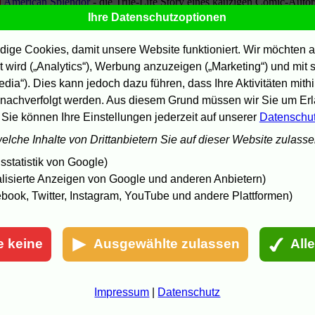
American Splendor
- die True-Life Story eines kauzigen Comic-Autor
Buddy
- unerwarteter Ruhm wirft norwegischen Plakatkleber aus der
Ihre Datenschutzoptionen
ahn
Die Blindgänger
- Marie und Inga sind blind und gründen eine eigene
ige Cookies, damit unsere Website funktioniert. Wir möchten a
and
Die Ex-Freundinnen meines Freundes
- Brittanny Murphy forscht im
 wird („Analytics“), Werbung anzuzeigen („Marketing“) und mit
alm
edia“). Dies kann jedoch dazu führen, dass Ihre Aktivitäten mith
Die Nacht der lebenden Loser
- aus drei Schülern werden echte
nachverfolgt werden. Aus diesem Grund müssen wir Sie um Erla
ombies
Die Reise des jungen Che - The Motorcycle Diaries
- Guevara als
 Sie können Ihre Einstellungen jederzeit auf unserer
Datenschu
tudent
welche Inhalte von Drittanbietern Sie auf dieser Website zulass
El tren blanco
- Buenos Aires: "Kartonmenschen" müssen vom Müll
eben
statistik von Google)
Madame Satã
- Rio de Janeiro: das Leben des João Francisco dos
antos
lisierte Anzeigen von Google und anderen Anbietern)
Schöne tote Mädchen
- in Mares und Ivas Haus wohnen bizzare
book, Twitter, Instagram, YouTube und andere Plattformen)
estalten
Soul Plane
- zum Service der neuen Fluglinie gehört ein Club zum
hillen
e keine
Ausgewählte zulassen
All
ritiken beim
film-dienst
, beim
Perlentaucher
und jeweils unter
Links".
Impressum
|
Datenschutz
8.10.04 00:52