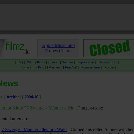
Apple Music und
iTunes Charts
[
TV
] [
DVD
] [
Kinos
] [
Links
] [
Suchen
] [
Impressum
] [
Datenschutz
]
[
Home
]
[
Im Kino
] [
Preview
] [
Film A-Z
] [
Kommentare
] [
Forum
]
News
[
Archiv
]
[
2004-10
]
eu im Kino: "7 Zwerge - Männer allein..."
28.10.04 00:52
eute laufen an:
7 Zwerge - Männer allein im Wald
- Comedians retten Schneewittche