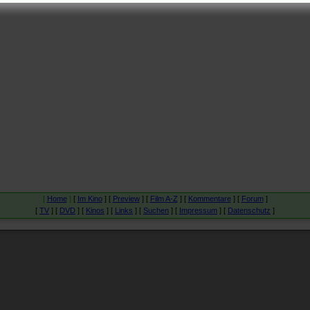
[
Home
]
[
Im Kino
] [
Preview
] [
Film A-Z
] [
Kommentare
] [
Forum
]
[
TV
] [
DVD
] [
Kinos
] [
Links
] [
Suchen
] [
Impressum
] [
Datenschutz
]