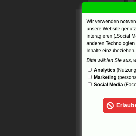
B
Wir verwenden notwend
B
unsere Website genutzt
P
interagieren („Social M
anderen Technologien 
Z
Inhalte einzubeziehen.
S
Bitte wählen Sie aus, 
l
Analytics
(Nutzungs
S
Marketing
(persona
Social Media
(Face
G
C
Erlaub
K
"
2