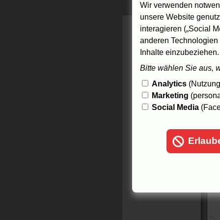
2
Wir verwenden notwend
0
unsere Website genutzt
0
interagieren („Social M
T
anderen Technologien 
Inhalte einzubeziehen.
4.
Bitte wählen Sie aus, 
Analytics
(Nutzungs
Marketing
(persona
Social Media
(Face
Erlaub