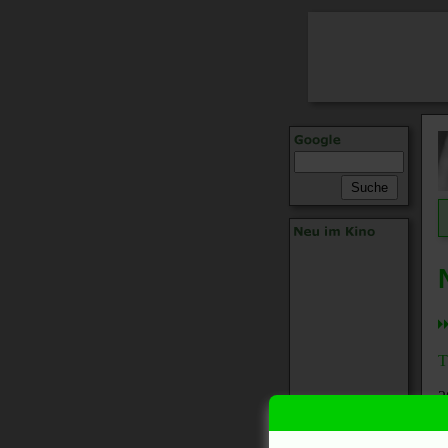
T
2
2
2