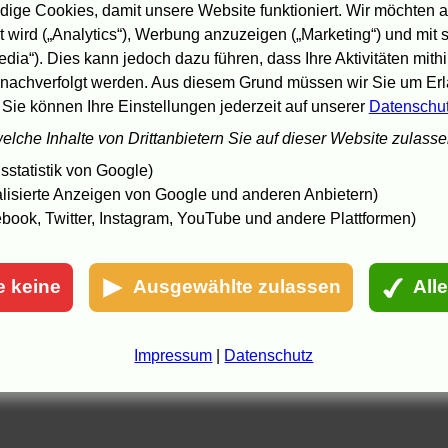
3:45 Uhr,
NDR
:
All or Nothing
ige Cookies, damit unsere Website funktioniert. Wir möchten a
0:35 Uhr,
ProSieben
:
Tiger & Dragon
(Wh.)
 wird („Analytics“), Werbung anzuzeigen („Marketing“) und mit
0:35 Uhr,
RTL
:
One Hour Photo
(Wh.)
edia“). Dies kann jedoch dazu führen, dass Ihre Aktivitäten mith
ipps bei
TV Spielfilm
und beim
Standard
.
nachverfolgt werden. Aus diesem Grund müssen wir Sie um Erla
 Sie können Ihre Einstellungen jederzeit auf unserer
Datenschu
6.05 01:53
welche Inhalte von Drittanbietern Sie auf dieser Website zulass
statistik von Google)
lisierte Anzeigen von Google und anderen Anbietern)
book, Twitter, Instagram, YouTube und andere Plattformen)
e keine
Ausgewählte zulassen
All
Impressum
|
Datenschutz