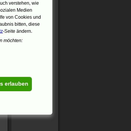
uch verstehen, wie
 sozialen Medien
ilfe von Cookies und
ubnis bitten, diese
tz
-Seite ändern.
en möchten:
es erlauben