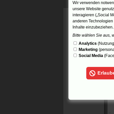
2
Wir verwenden notwend
H
unsere Website genutzt
2
2
interagieren („Social M
2
anderen Technologien 
2
Inhalte einzubeziehen.
2
Bitte wählen Sie aus, 
T
Analytics
(Nutzungs
2
Marketing
(persona
Social Media
(Face
Erlaub