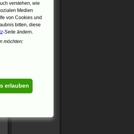
uch verstehen, wie
 sozialen Medien
ilfe von Cookies und
ubnis bitten, diese
tz
-Seite ändern.
en möchten:
es erlauben