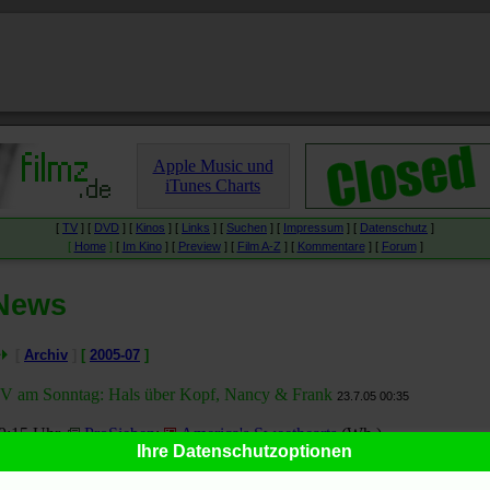
Apple Music und
iTunes Charts
[
TV
] [
DVD
] [
Kinos
] [
Links
] [
Suchen
] [
Impressum
] [
Datenschutz
]
[
Home
]
[
Im Kino
] [
Preview
] [
Film A-Z
] [
Kommentare
] [
Forum
]
News
[
Archiv
]
[
2005-07
]
V am Sonntag: Hals über Kopf, Nancy & Frank
23.7.05 00:35
9:15 Uhr,
ProSieben
:
America's Sweethearts
(Wh.)
Ihre Datenschutzoptionen
4:00 Uhr,
ARTE
:
B-52
(Wh.)
0:15 Uhr,
VOX
:
Hals über Kopf