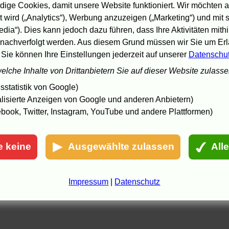
3:00 Uhr,
ARD
: Kulturweltspiegel (zu
Die Höhle des gelben
ige Cookies, damit unsere Website funktioniert. Wir möchten a
undes
)
 wird („Analytics“), Werbung anzuzeigen („Marketing“) und mit
3:00 Uhr,
BFS
:
Damen und Herren ab 65
3:06 Uhr,
SÜDWEST
:
Monster's Ball
edia“). Dies kann jedoch dazu führen, dass Ihre Aktivitäten mith
3:25 Uhr,
HESSEN
:
War Photographer
nachverfolgt werden. Aus diesem Grund müssen wir Sie um Erla
3:30 Uhr,
ARD
:
Nancy & Frank
 Sie können Ihre Einstellungen jederzeit auf unserer
Datenschu
3:45 Uhr,
NDR
:
Eine Schwalbe macht den Sommer
welche Inhalte von Drittanbietern Sie auf dieser Website zulass
ipps bei
TV Spielfilm
und beim
Standard
.
statistik von Google)
3.7.05 00:35
lisierte Anzeigen von Google und anderen Anbietern)
book, Twitter, Instagram, YouTube und andere Plattformen)
e keine
Ausgewählte zulassen
All
Impressum
|
Datenschutz