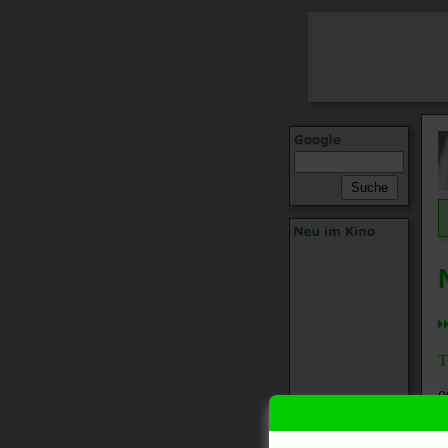
T
0
1
2