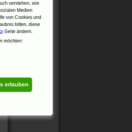
uch verstehen, wie
er
 sozialen Medien
ilfe von Cookies und
ubnis bitten, diese
tz
-Seite ändern.
en möchten:
es erlauben