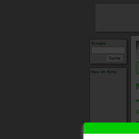
K
D
J