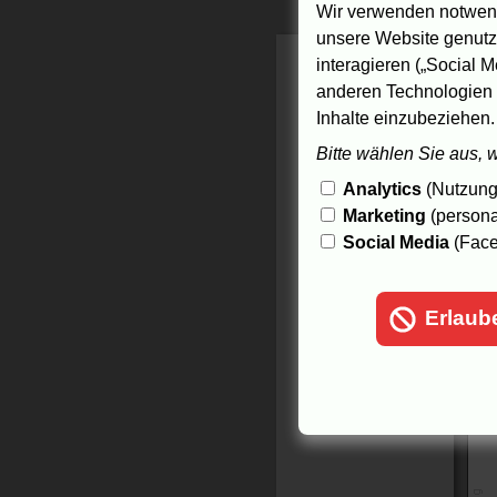
R
Wir verwenden notwend
F
unsere Website genutzt
t
a
interagieren („Social M
G
anderen Technologien 
Inhalte einzubeziehen.
7.
Bitte wählen Sie aus, 
Analytics
(Nutzungs
Marketing
(persona
Social Media
(Face
Erlaub