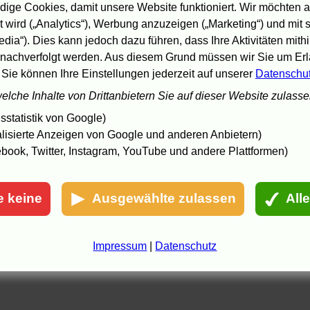
hode
im
Tagesspiegel
:
Alles für die Frauen
.
Wolfgang Sandner
bei
ige Cookies, damit unsere Website funktioniert. Wir möchten a
AZ.NET
:
Auf den Flügeln des kubanischen Blues
.
Daniel Bax
in d
 wird („Analytics“), Werbung anzuzeigen („Marketing“) und mit
az
:
Das Nesthäkchen
.
Matthias Heine
in der
Welt
:
Ein Glas Rum
uf Babalú Ayé
.
Bert Rebhandl
in der
Berliner Zeitung
:
Er war der
edia“). Dies kann jedoch dazu führen, dass Ihre Aktivitäten mith
entleman des Son
.
nachverfolgt werden. Aus diesem Grund müssen wir Sie um Erla
 Sie können Ihre Einstellungen jederzeit auf unserer
Datenschu
8.05 17:23, aktualisiert: 23.3.06 23:56
welche Inhalte von Drittanbietern Sie auf dieser Website zulass
statistik von Google)
lisierte Anzeigen von Google und anderen Anbietern)
book, Twitter, Instagram, YouTube und andere Plattformen)
e keine
Ausgewählte zulassen
All
Impressum
|
Datenschutz