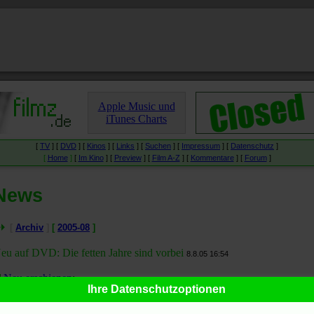
Apple Music und
iTunes Charts
[
TV
] [
DVD
] [
Kinos
] [
Links
] [
Suchen
] [
Impressum
] [
Datenschutz
]
[
Home
]
[
Im Kino
] [
Preview
] [
Film A-Z
] [
Kommentare
] [
Forum
]
News
[
Archiv
]
[
2005-08
]
eu auf DVD: Die fetten Jahre sind vorbei
8.8.05 16:54
Neu erschienen
:
Ihre Datenschutzoptionen
Die fetten Jahre sind vorbei
auf
DVD
(
Special Edition
)