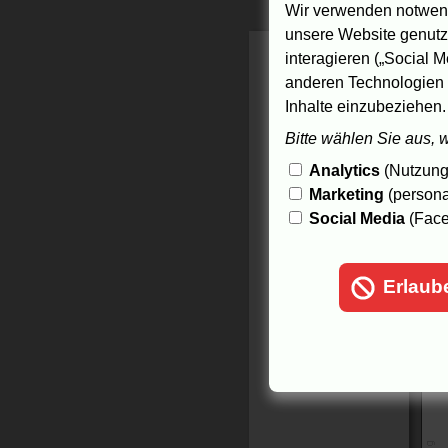
Wir verwenden notwend
unsere Website genutzt
8.
interagieren („Social M
anderen Technologien 
Inhalte einzubeziehen.
Bitte wählen Sie aus, 
Analytics
(Nutzungs
Marketing
(persona
Social Media
(Face
Erlaub