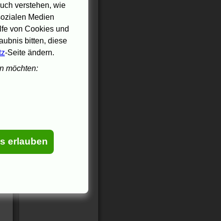
uch verstehen, wie
 sozialen Medien
ilfe von Cookies und
ubnis bitten, diese
tz
-Seite ändern.
en möchten:
es erlauben