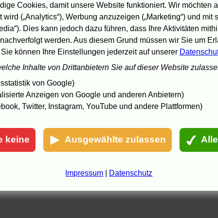
Die Grauzone
auf
DVD
ige Cookies, damit unsere Website funktioniert. Wir möchten a
 wird („Analytics“), Werbung anzuzeigen („Marketing“) und mit
8.05 16:54 - In Partnerschaft mit Amazon.de.
edia“). Dies kann jedoch dazu führen, dass Ihre Aktivitäten mith
nachverfolgt werden. Aus diesem Grund müssen wir Sie um Erla
 Sie können Ihre Einstellungen jederzeit auf unserer
Datenschu
welche Inhalte von Drittanbietern Sie auf dieser Website zulass
statistik von Google)
lisierte Anzeigen von Google und anderen Anbietern)
book, Twitter, Instagram, YouTube und andere Plattformen)
e keine
Ausgewählte zulassen
All
Impressum
|
Datenschutz