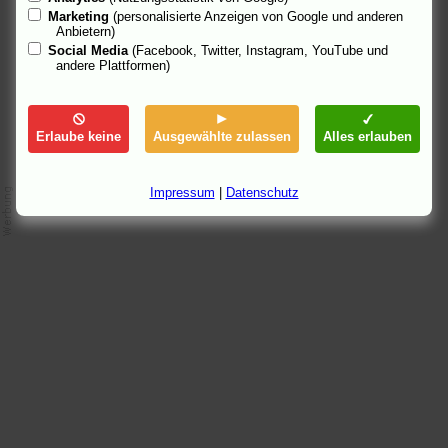
Tipps bei
TV Spielfilm
und beim
Standard
.
Marketing
(personalisierte Anzeigen von Google und anderen
Anbietern)
16.9.05 18:18
Social Media
(Facebook, Twitter, Instagram, YouTube und
andere Plattformen)
Erlaube keine
Ausgewählte zulassen
Alles erlauben
Impressum
|
Datenschutz