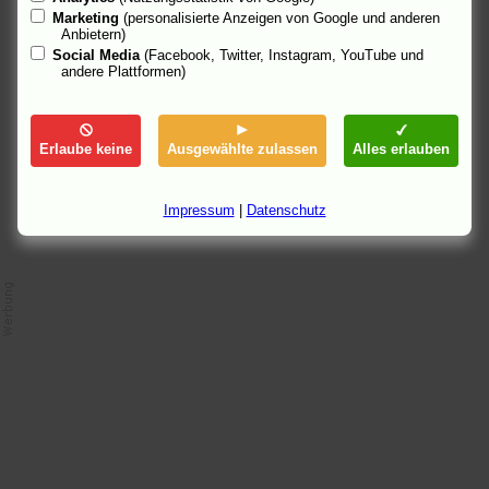
X-Men: Der letzte Widerstand
(Start: 25.5.2006)
Marketing
(personalisierte Anzeigen von Google und anderen
Ab durch die Hecke
(Start: 6.7.2006)
Anbietern)
Poseidon
(Start: 13.7.2006)
Social Media
(Facebook, Twitter, Instagram, YouTube und
Pirates of the Caribbean - Fluch der Karibik 2
(Start: 27.7.2006)
andere Plattformen)
Superman Returns
(Start: 17.8.2006)
9.5.06 20:16, aktualisiert: 12.5.06 22:14
Erlaube keine
Ausgewählte zulassen
Alles erlauben
Impressum
|
Datenschutz