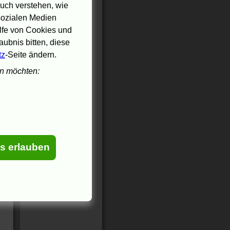
uch verstehen, wie
 sozialen Medien
ilfe von Cookies und
ubnis bitten, diese
tz
-Seite ändern.
en möchten:
es erlauben