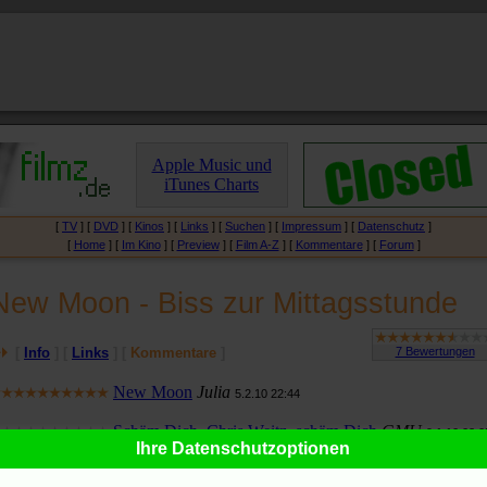
Apple Music und
iTunes Charts
[
TV
] [
DVD
] [
Kinos
] [
Links
] [
Suchen
] [
Impressum
] [
Datenschutz
]
[
Home
] [
Im Kino
] [
Preview
] [
Film A-Z
] [
Kommentare
] [
Forum
]
New Moon - Biss zur Mittagsstunde
[
Info
] [
Links
] [
Kommentare
]
New Moon
Julia
5.2.10 22:44
Schäm Dich, Chris Weitz, schäm Dich
GMU
9.1.10 02:0
Ihre Datenschutzoptionen
Schlampiger Umgang mit der Vorlage
dch
10.12.09 02:17