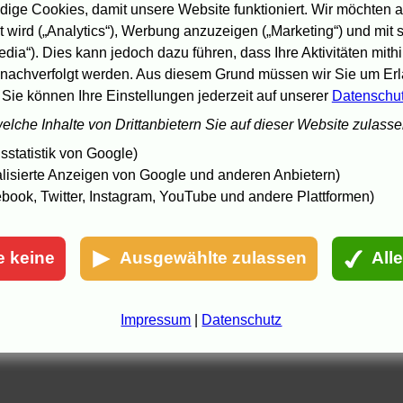
ige Cookies, damit unsere Website funktioniert. Wir möchten a
geht so
Tuvok
6.12.09 01:04
 wird („Analytics“), Werbung anzuzeigen („Marketing“) und mit
Verpasste Chance
edia“). Dies kann jedoch dazu führen, dass Ihre Aktivitäten mith
2.12.09 23:31
nachverfolgt werden. Aus diesem Grund müssen wir Sie um Erla
NEW MOON!!!!!!!!!!!
Judith
28.11.09 17:54
 Sie können Ihre Einstellungen jederzeit auf unserer
Datenschu
NEW MOON!!!!!!!!!!!
s...
1.12.09 18:42
welche Inhalte von Drittanbietern Sie auf dieser Website zulass
MEEEEGAAAA!!
B.A.
25.11.09 20:37
statistik von Google)
ommentare
geschlossen
lisierte Anzeigen von Google und anderen Anbietern)
book, Twitter, Instagram, YouTube und andere Plattformen)
e keine
Ausgewählte zulassen
All
Impressum
|
Datenschutz