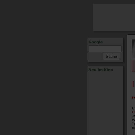
U
Or
J
W
T
mi