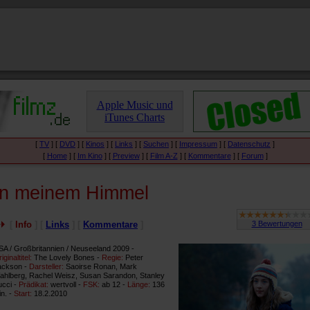
Apple Music und
iTunes Charts
[
TV
] [
DVD
] [
Kinos
] [
Links
] [
Suchen
] [
Impressum
] [
Datenschutz
]
[
Home
] [
Im Kino
] [
Preview
] [
Film A-Z
] [
Kommentare
] [
Forum
]
In meinem Himmel
[
Info
] [
Links
] [
Kommentare
]
SA / Großbritannien / Neuseeland 2009 -
iginaltitel:
The Lovely Bones -
Regie:
Peter
ackson -
Darsteller:
Saoirse Ronan, Mark
ahlberg, Rachel Weisz, Susan Sarandon, Stanley
ucci -
Prädikat:
wertvoll -
FSK:
ab 12 -
Länge:
136
n. -
Start:
18.2.2010