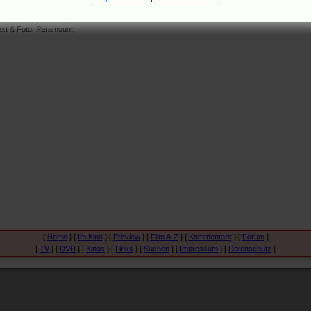
acer
", "
Im Tal von Elah
") als Susies Großmutter und Stanley Tucci
"
Inside Hollywood
") in der Rolle des Nachbarn.
ext & Foto: Paramount
[
Home
] [
Im Kino
] [
Preview
] [
Film A-Z
] [
Kommentare
] [
Forum
]
[
TV
] [
DVD
] [
Kinos
] [
Links
] [
Suchen
] [
Impressum
] [
Datenschutz
]