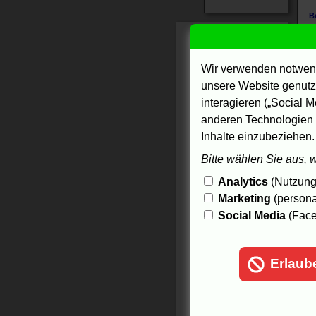
B
D
a
J
Wir verwenden notwend
e
unsere Website genutzt
j
interagieren („Social M
D
anderen Technologien 
E
Inhalte einzubeziehen.
s
d
Bitte wählen Sie aus, 
s
i
Analytics
(Nutzungs
Marketing
(persona
I
Social Media
(Face
B
R
g
z
Erlaub
R
"
e
h