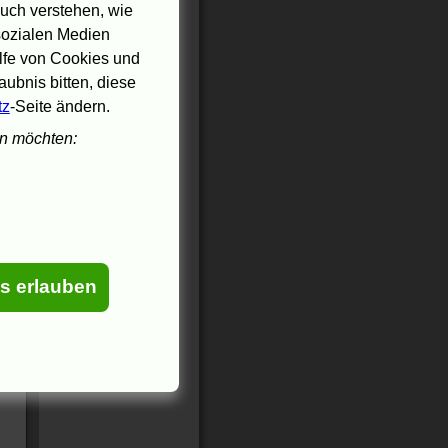
uch verstehen, wie
 sozialen Medien
ilfe von Cookies und
ubnis bitten, diese
tz
-Seite ändern.
en möchten:
es erlauben