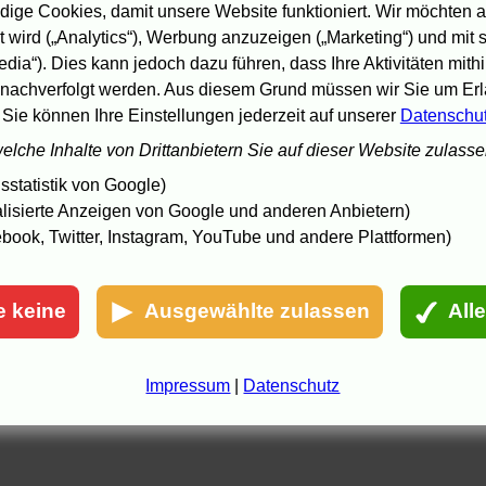
Die Kinder sind tot
auf
DVD
ige Cookies, damit unsere Website funktioniert. Wir möchten a
Die purpurnen Flüsse 2
auf
DVD
(
SE
,
Teil 1&2
) und
Video
 wird („Analytics“), Werbung anzuzeigen („Marketing“) und mit
Wolfzeit
auf
DVD
edia“). Dies kann jedoch dazu führen, dass Ihre Aktivitäten mith
.10.04 16:23 - In Partnerschaft mit Amazon.de.
nachverfolgt werden. Aus diesem Grund müssen wir Sie um Erla
 Sie können Ihre Einstellungen jederzeit auf unserer
Datenschu
welche Inhalte von Drittanbietern Sie auf dieser Website zulass
statistik von Google)
lisierte Anzeigen von Google und anderen Anbietern)
book, Twitter, Instagram, YouTube und andere Plattformen)
e keine
Ausgewählte zulassen
All
Impressum
|
Datenschutz