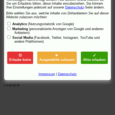
Rundumerneuerung
Sie um Erlaubnis bitten, diese Inhalte einzubeziehen. Sie können
Hide and Seek - Du kannst dich nicht verstecken
- imaginärer
Ihre Einstellungen jederzeit auf unserer
Datenschutz
-Seite ändern.
Freund?
Bitte wählen Sie aus, welche Inhalte von Drittanbietern Sie auf dieser
Hotel Ruanda
- ein Hotelmanager rettet Flüchtlinge vor dem
Website zulassen möchten:
sicheren Tod
Analytics
(Nutzungsstatistik von Google)
Hurensohn
- Ozren will hinter das ganze Geheimnis seiner
Marketing
(personalisierte Anzeigen von Google und anderen
Mutter kommen
Anbietern)
Nobody Knows
- eines Tages ist die Mutter von vier Kindern
Social Media
(Facebook, Twitter, Instagram, YouTube und
fort
andere Plattformen)
One Day in Europe
- mit der Verständigung ist es manchmal
schwierig
Spanglish
- mexikanisches Temperament und kalifornische
Exzentrik
Erlaube keine
Ausgewählte zulassen
Alles erlauben
Sugar
- so hat sich Cliff das Erwachsenwerden nicht vorgestellt
Kritiken bei
Film-Zeit
, beim
Perlentaucher
und jeweils unter
Impressum
|
Datenschutz
"Links".
7.4.05 00:39