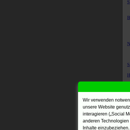
S
B
N
S
H
Wir verwenden notwend
s
unsere Website genutzt
interagieren („Social M
anderen Technologien 
Inhalte einzubeziehen.