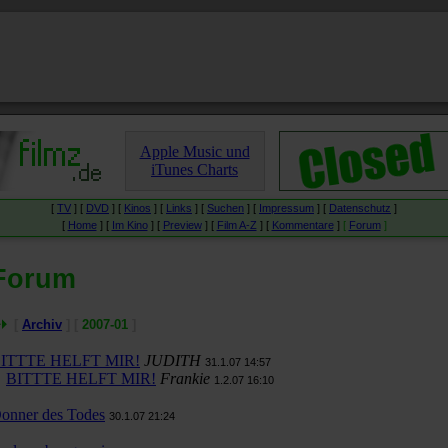
Apple Music und
iTunes Charts
[
TV
] [
DVD
] [
Kinos
] [
Links
] [
Suchen
] [
Impressum
] [
Datenschutz
]
[
Home
] [
Im Kino
] [
Preview
] [
Film A-Z
] [
Kommentare
]
[
Forum
]
Forum
[
Archiv
] [
2007-01
]
ITTTE HELFT MIR!
JUDITH
31.1.07 14:57
BITTTE HELFT MIR!
Frankie
1.2.07 16:10
onner des Todes
30.1.07 21:24