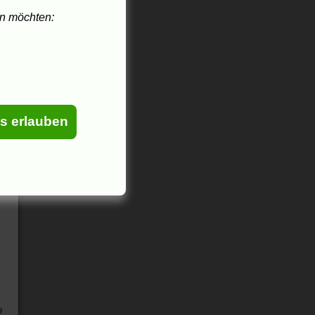
en möchten:
es erlauben
9