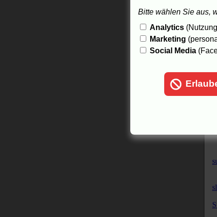
Bitte wählen Sie aus, 
S
Analytics
(Nutzungs
Marketing
(persona
o
Social Media
(Face
O
I
Erlaub
W
s
s
S