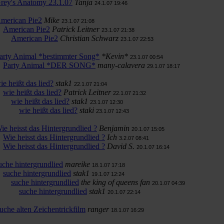
rey's Anatomy 23.1.07
Tanja
24.1.07 19:46
merican Pie2
Mike
23.1.07 21:08
American Pie2
Patrick Leitner
23.1.07 21:38
American Pie2
Christian Schwarz
23.1.07 22:53
arty Animal *bestimmter Song*
*Kevin*
23.1.07 00:54
Party Animal *DER SONG*
many-calavera
29.1.07 18:17
ie heißt das lied?
stak1
22.1.07 21:04
wie heißt das lied?
Patrick Leitner
22.1.07 21:32
wie heißt das lied?
stak1
23.1.07 12:30
wie heißt das lied?
staki
23.1.07 12:43
ie heisst das Hintergrundlied ?
Benjamin
20.1.07 15:05
Wie heisst das Hintergrundlied ?
Ich
3.2.07 08:41
Wie heisst das Hintergrundlied ?
David S.
20.1.07 16:14
uche hintergrundlied
mareike
18.1.07 17:18
suche hintergrundlied
stak1
19.1.07 12:24
suche hintergrundlied
the king of queens fan
20.1.07 04:39
suche hintergrundlied
stak1
20.1.07 22:14
uche alten Zeichentrickfilm
ranger
18.1.07 16:29