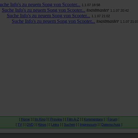
uche Info's zu neuem Song von Scooter...
1.1.07 18:58
Suche Info's zu neuem Song von Scooter...
toastmaster
1.1.07 20:42
Suche Info's zu neuem Song von Scooter...
1.1.07 21:02
Suche Info's zu neuem Song von Scooter...
toastmaster
1.1.07 21:0
[
Home
] [
Im Kino
] [
Preview
] [
Film A-Z
] [
Kommentare
]
[
Forum
]
[
TV
] [
DVD
] [
Kinos
] [
Links
] [
Suchen
] [
Impressum
] [
Datenschutz
]