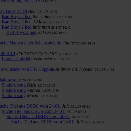
pel werbung cruisen
28.1.07 22:58
ad Boys 2 lied
staki
28.1.07 16:00
Bad Boys 2 lied
the smiley
31.1.07 00:40
Bad Boys 2 lied
J-Masta
29.1.07 17:07
Bad Boys 2 lied
little man
28.1.07 16:42
Bad Boys 2 lied
staki
28.1.07 19:43
uche Namen einer Schauspielerin
Janine
28.1.07 14:01
ilfe!!!!!!
J*E*N*N*I*F*E*R*
27.1.07 21:55
Lamb - Gabriel
toastmaster
28.1.07 12:55
ie Outsider von F.F. Coppola
Andreas v.d. Heyden
27.1.07 14:02
hakira song
26.1.07 20:04
Shakira song
Bärli
9.2.07 18:53
Shakira song
Andrea
4.2.07 17:30
Shakira song
Mario
2.2.07 22:40
uche Titel aus DSDS vom 24.01.
Jule
26.1.07 09:21
Suche Titel aus DSDS vom 24.01.
26.1.07 09:22
Suche Titel aus DSDS vom 24.01.
26.1.07 11:26
Suche Titel aus DSDS vom 24.01.
Jule
29.1.07 19:08