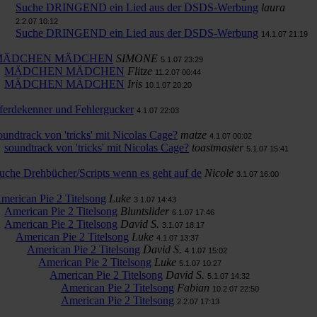
Suche DRINGEND ein Lied aus der DSDS-Werbung
laura
2.2.07 10:12
Suche DRINGEND ein Lied aus der DSDS-Werbung
14.1.07 21:19
MÄDCHEN MÄDCHEN
SIMONE
5.1.07 23:29
MÄDCHEN MÄDCHEN
Flitze
11.2.07 00:44
MÄDCHEN MÄDCHEN
Iris
10.1.07 20:20
ferdekenner und Fehlergucker
4.1.07 22:03
oundtrack von 'tricks' mit Nicolas Cage?
matze
4.1.07 00:02
soundtrack von 'tricks' mit Nicolas Cage?
toastmaster
5.1.07 15:41
uche Drehbücher/Scripts wenn es geht auf de
Nicole
3.1.07 16:00
merican Pie 2 Titelsong
Luke
3.1.07 14:43
American Pie 2 Titelsong
Bluntslider
6.1.07 17:46
American Pie 2 Titelsong
David S.
3.1.07 18:17
American Pie 2 Titelsong
Luke
4.1.07 13:37
American Pie 2 Titelsong
David S.
4.1.07 15:02
American Pie 2 Titelsong
Luke
5.1.07 10:27
American Pie 2 Titelsong
David S.
5.1.07 14:32
American Pie 2 Titelsong
Fabian
10.2.07 22:50
American Pie 2 Titelsong
2.2.07 17:13