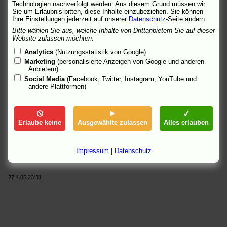
für Christian
Technologien nachverfolgt werden. Aus diesem Grund müssen wir
Sie um Erlaubnis bitten, diese Inhalte einzubeziehen. Sie können
Max und Moritz Reloaded
- Rotzlöffel werden ins Boot-Camp
Ihre Einstellungen jederzeit auf unserer
Datenschutz
-Seite ändern.
verbannt
Mission en enfer - Mission des Grauens
- rein humanitäre Hilfe,
Bitte wählen Sie aus, welche Inhalte von Drittanbietern Sie auf dieser
Website zulassen möchten:
scheinbar
Mondovino - Die Welt des Weines
- der vehemente Kampf um
Analytics
(Nutzungsstatistik von Google)
seine Seele
Marketing
(personalisierte Anzeigen von Google und anderen
Nachbarinnen
- die geheimnisvoll-faszinierende polnische
Anbietern)
Nachbarin Jola
Social Media
(Facebook, Twitter, Instagram, YouTube und
The Life and Death of Peter Sellers
- sein albtraumhaftes
andere Plattformen)
Innenleben
xXx 2 - The next Level
- ein Mann zwischen Freiheit und
totaler Anarchie
Zimt und Koriander
- Gewürze haben magische und heilende
Erlaube keine
Ausgewählte zulassen
Alles erlauben
Fähigkeiten
Kritiken bei
Film-Zeit
, beim
Perlentaucher
und jeweils unter
Impressum
|
Datenschutz
"Links".
27.4.05 23:31